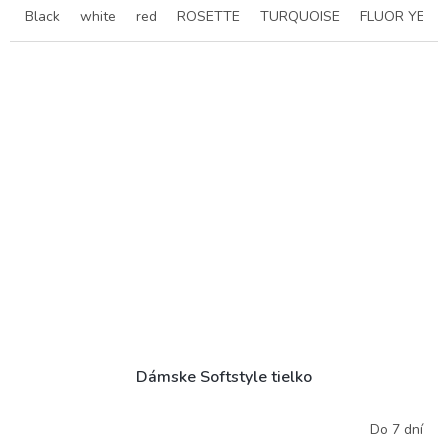
Black
white
red
ROSETTE
TURQUOISE
FLUOR YELL
Dámske Softstyle tielko
Do 7 dní