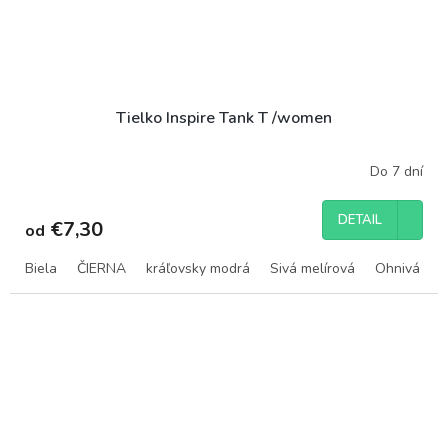
Tielko Inspire Tank T /women
Do 7 dní
DETAIL
€7,30
od
Biela
ČIERNA
kráľovsky modrá
Sivá melírová
Ohnivá čer