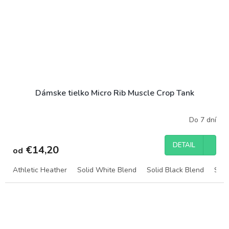
Dámske tielko Micro Rib Muscle Crop Tank
Do 7 dní
DETAIL
€14,20
od
Athletic Heather
Solid White Blend
Solid Black Blend
Soli