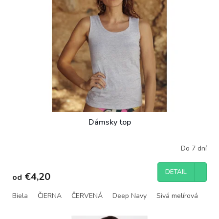
Dámsky top
Do 7 dní
DETAIL
€4,20
od
Biela
ČIERNA
ČERVENÁ
Deep Navy
Sivá melírová