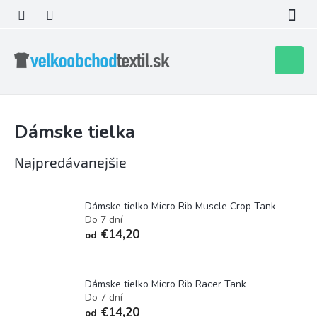
Prejsť
na
obsah
Nákupn
košík
Dámske tielka
Najpredávanejšie
Dámske tielko Micro Rib Muscle Crop Tank
Do 7 dní
€14,20
od
Dámske tielko Micro Rib Racer Tank
Do 7 dní
€14,20
od