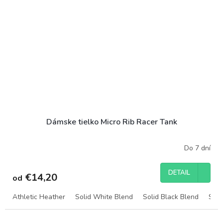
Dámske tielko Micro Rib Racer Tank
Do 7 dní
DETAIL
€14,20
od
Athletic Heather
Solid White Blend
Solid Black Blend
Soli