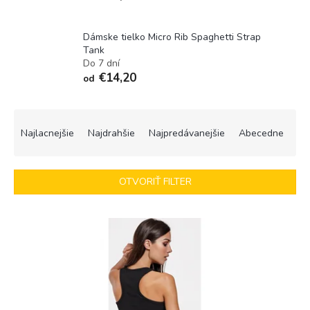
Dámske tielko Micro Rib Spaghetti Strap
Tank
Do 7 dní
€14,20
od
R
a
Najlacnejšie
Najdrahšie
Najpredávanejšie
Abecedne
d
e
n
OTVORIŤ FILTER
i
e
V
p
ý
r
p
o
i
d
s
u
p
k
r