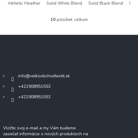
Athletic Heather
Solid White Blend
Solid Black Blend
Soli
10
položiek celkom
O
v
l
Z
á
á
d
p
a
c
ä
Kontakt
i
t
e
i
p
info
@
velkoobchodtextil.sk
e
r
v
+421908951553
k
+421908951553
y
v
ý
p
Odoberať newsletter
i
s
Vložte svoj e-mail a my Vám budeme
u
zasielať informácie o nových produktoch na