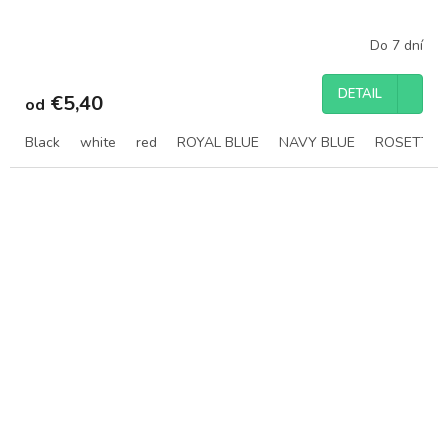
Do 7 dní
DETAIL
€5,40
od
Black
white
red
ROYAL BLUE
NAVY BLUE
ROSETTE