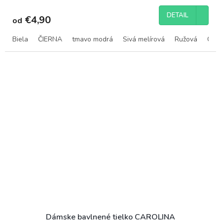
DETAIL
€4,90
od
Biela
ČIERNA
tmavo modrá
Sivá melírová
Ružová
Cher
Dámske bavlnené tielko CAROLINA