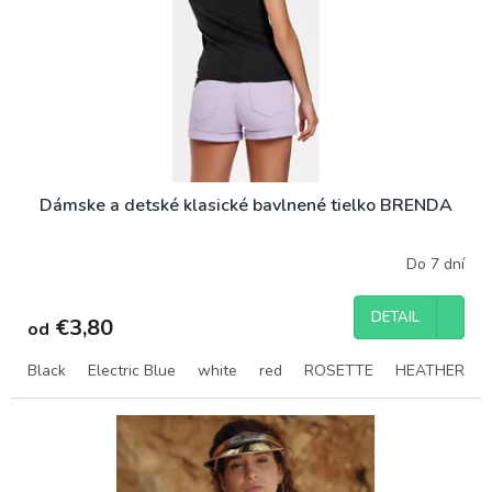
t
o
o
d
v
u
k
t
o
v
Dámske a detské klasické bavlnené tielko BRENDA
Do 7 dní
DETAIL
€3,80
od
Black
Electric Blue
white
red
ROSETTE
HEATHER GR