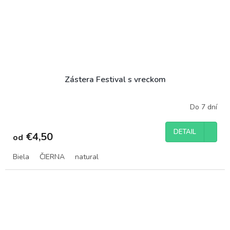
Zástera Festival s vreckom
Do 7 dní
DETAIL
€4,50
od
Biela
ČIERNA
natural