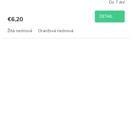
Do 7 dní
DETAIL
€6,20
Žltá neónová
Oranžová neónová