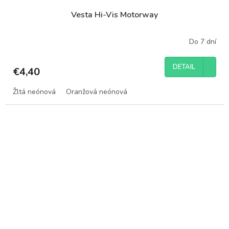
Vesta Hi-Vis Motorway
Do 7 dní
DETAIL
€4,40
Žltá neónová
Oranžová neónová