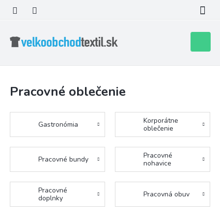
Prejsť
na
obsah
Nákupn
košík
Pracovné oblečenie
Korporátne
Gastronómia
oblečenie
Pracovné
Pracovné bundy
nohavice
Pracovné
Pracovná obuv
doplnky