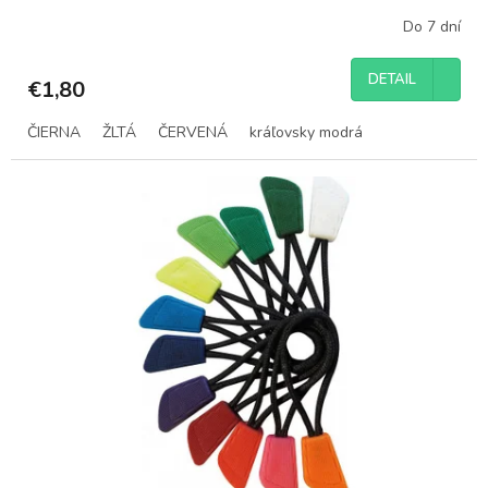
Do 7 dní
DETAIL
€1,80
ČIERNA
ŽLTÁ
ČERVENÁ
kráľovsky modrá