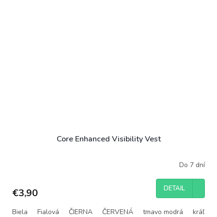
Core Enhanced Visibility Vest
Do 7 dní
DETAIL
€3,90
Biela
Fialová
ČIERNA
ČERVENÁ
tmavo modrá
kráľovs