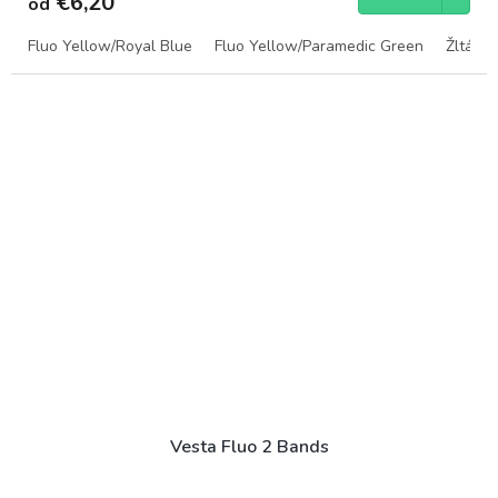
€6,20
od
Fluo Yellow/Royal Blue
Fluo Yellow/Paramedic Green
Žltá n
Vesta Fluo 2 Bands