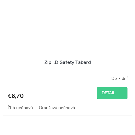
Zip I.D Safety Tabard
Do 7 dní
DETAIL
€6,70
Žltá neónová
Oranžová neónová