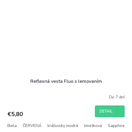
Reflexná vesta Fluo s lemovaním
Do 7 dní
DETAIL
€5,80
Biela
ČERVENÁ
kráľovsky modrá
limetková
Sapphire