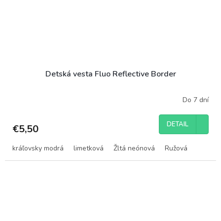
Detská vesta Fluo Reflective Border
Do 7 dní
DETAIL
€5,50
kráľovsky modrá
limetková
Žltá neónová
Ružová