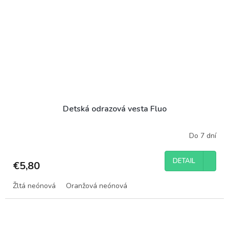
Detská odrazová vesta Fluo
Do 7 dní
DETAIL
€5,80
Žltá neónová
Oranžová neónová