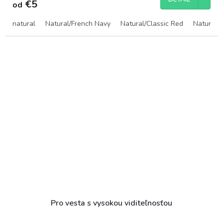
€5
od
natural
Natural/French Navy
Natural/Classic Red
Natural/P
Pro vesta s vysokou viditeľnosťou