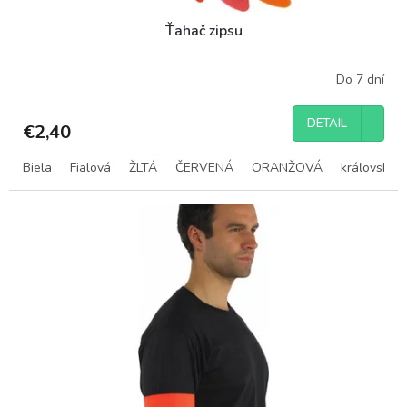
Ťahač zipsu
Do 7 dní
DETAIL
€2,40
Biela
Fialová
ŽLTÁ
ČERVENÁ
ORANŽOVÁ
kráľovsky 