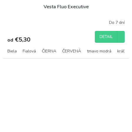
Vesta Fluo Executive
Do 7 dní
DETAIL
€5,30
od
Biela
Fialová
ČIERNA
ČERVENÁ
tmavo modrá
kráľovs