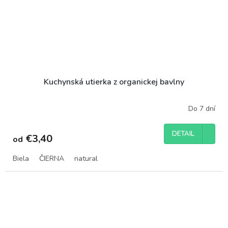
Kuchynská utierka z organickej bavlny
Do 7 dní
DETAIL
€3,40
od
Biela
ČIERNA
natural