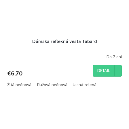
Dámska reflexná vesta Tabard
Do 7 dní
DETAIL
€6,70
Žltá neónová
Ružová neónová
Jasná zelená