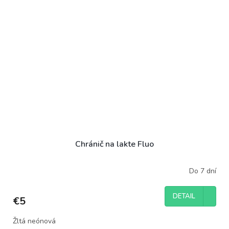
Chránič na lakte Fluo
Do 7 dní
DETAIL
€5
Žltá neónová