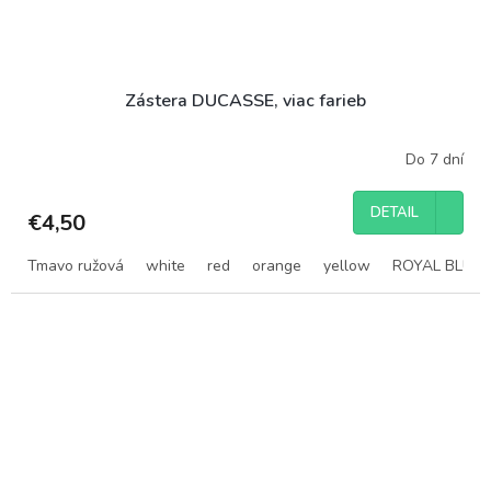
Zástera DUCASSE, viac farieb
Do 7 dní
DETAIL
€4,50
Tmavo ružová
white
red
orange
yellow
ROYAL BLUE