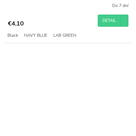
Do 7 dní
DETAIL
€4,10
Black
NAVY BLUE
LAB GREEN