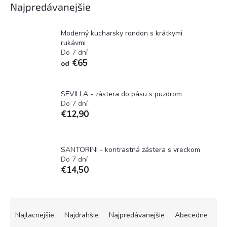
Najpredávanejšie
Moderný kucharsky rondon s krátkymi
rukávmi
Do 7 dní
€65
od
SEVILLA - zástera do pásu s puzdrom
Do 7 dní
€12,90
SANTORINI - kontrastná zástera s vreckom
Do 7 dní
€14,50
R
a
Najlacnejšie
Najdrahšie
Najpredávanejšie
Abecedne
d