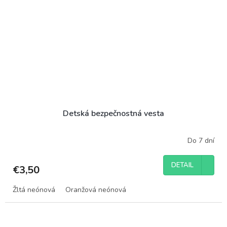
Detská bezpečnostná vesta
Do 7 dní
DETAIL
€3,50
Žltá neónová
Oranžová neónová