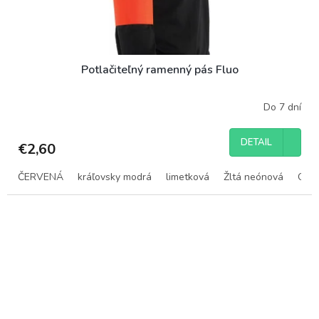
Potlačiteľný ramenný pás Fluo
Do 7 dní
DETAIL
€2,60
ČERVENÁ
kráľovsky modrá
limetková
Žltá neónová
Oran