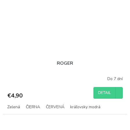
ROGER
Do 7 dní
DETAIL
€4,90
Zelená
ČIERNA
ČERVENÁ
kráľovsky modrá