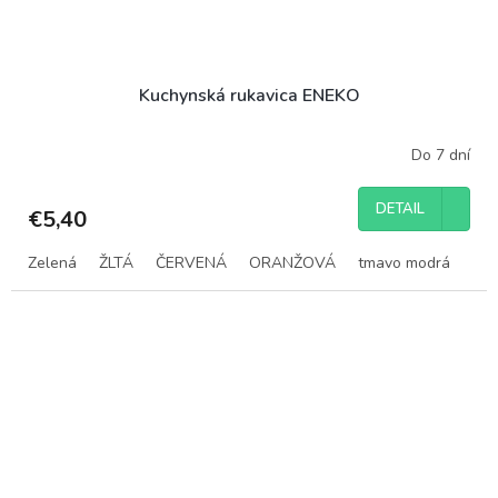
Kuchynská rukavica ENEKO
Do 7 dní
DETAIL
€5,40
Zelená
ŽLTÁ
ČERVENÁ
ORANŽOVÁ
tmavo modrá