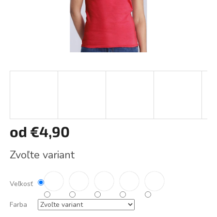
od
€4,90
Jednotková
Zvoľte variant
cena:
Veľkosť
Farba