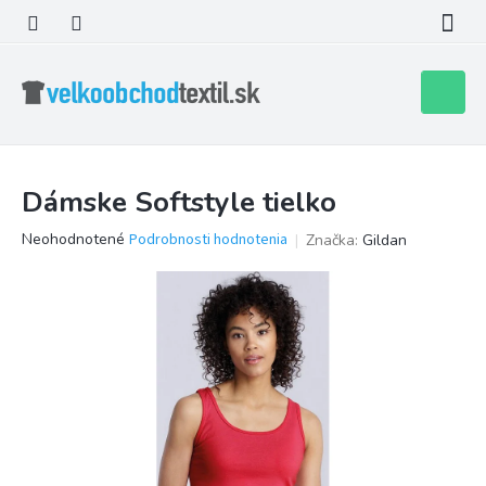
Prejsť
na
obsah
Nákupn
košík
Dámske Softstyle tielko
Priemerné
Neohodnotené
Podrobnosti hodnotenia
Značka:
Gildan
hodnotenie
produktu
je
0,0
z
5
hviezdičiek.