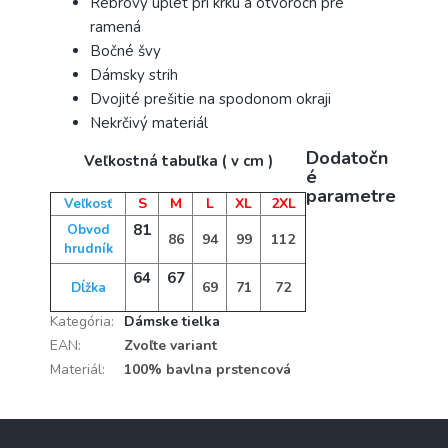
Rebrový úplet pri krku a otvoroch pre
ramená
Bočné švy
Dámsky strih
Dvojité prešitie na spodonom okraji
Nekrčivý materiál
Dodatočn
Veľkostná tabuľka ( v cm )
é
parametre
S
M
L
XL
2XL
Veľkosť
81
Obvod
86
94
99
112
hrudník
64
67
69
71
72
Dĺžka
Kategória
:
Dámske tielka
EAN
:
Zvoľte variant
Materiál
:
100% bavlna prstencová
Z