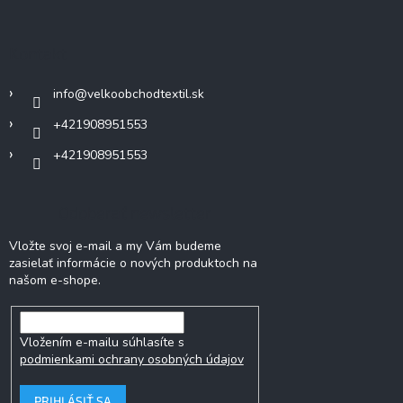
á
p
ä
Kontakt
t
i
info
@
velkoobchodtextil.sk
e
+421908951553
+421908951553
Odoberať newsletter
Vložte svoj e-mail a my Vám budeme
zasielať informácie o nových produktoch na
našom e-shope.
Vložením e-mailu súhlasíte s
podmienkami ochrany osobných údajov
PRIHLÁSIŤ SA