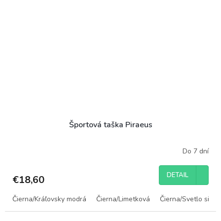
Športová taška Piraeus
Do 7 dní
DETAIL
€18,60
Čierna/Kráľovsky modrá
Čierna/Limetková
Čierna/Svetlo sivá