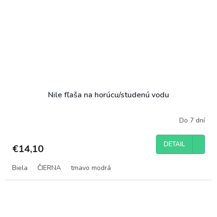
Nile fľaša na horúcu/studenú vodu
Do 7 dní
DETAIL
€14,10
Biela
ČIERNA
tmavo modrá