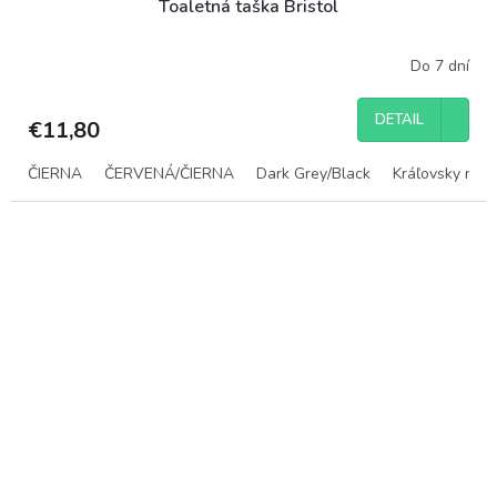
Toaletná taška Bristol
Do 7 dní
DETAIL
€11,80
ČIERNA
ČERVENÁ/ČIERNA
Dark Grey/Black
Kráľovsky mod