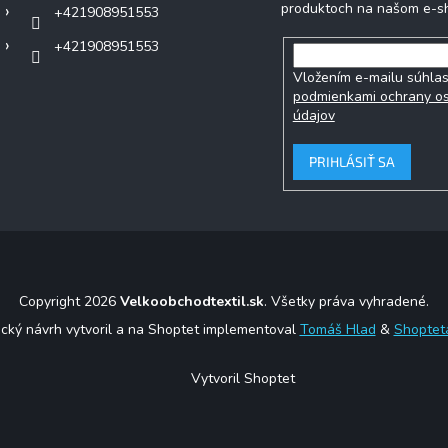
produktoch na našom e-s
+421908951553
+421908951553
Vložením e-mailu súhlas
podmienkami ochrany o
údajov
PRIHLÁSIŤ SA
Copyright 2026
Velkoobchodtextil.sk
. Všetky práva vyhradené.
ický návrh vytvoril a na Shoptet implementoval
Tomáš Hlad
&
Shoptet
Vytvoril Shoptet