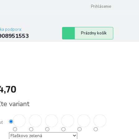
Prihlásenie
cka podpora:
Nákupný
Prázdny košík
908951553
košík
4,70
tková
te variant
sť