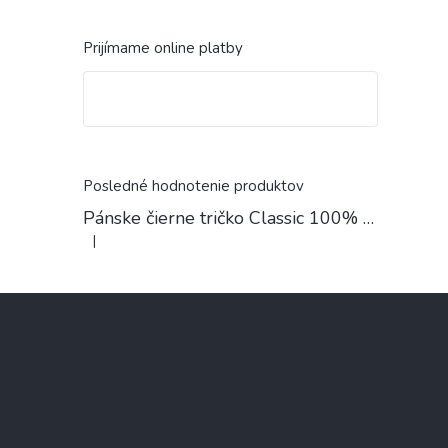
Prijímame online platby
Posledné hodnotenie produktov
Pánske čierne tričko Classic 100% Bavlna
|
Hodnotenie produktu je 4 z 5 hviezdičiek.
Z
á
p
ä
t
i
e