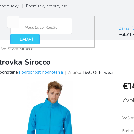
podmienky
Podmienky ochrany osobných údajov
Zákazní
+421
HĽADAŤ
Vetrovka Sirocco
trovka Sirocco
erné
odnotené
Podrobnosti hodnotenia
Značka:
B&C Outerwear
tenie
€1
ktu
Jedno
Zvoľ
cena:
ičiek.
Veľko
Farba