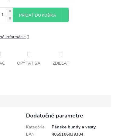
PRIDAŤ DO KOŠÍKA
lné informácie
AČ
OPÝTAŤ SA
ZDIEĽAŤ
Dodatočné parametre
Kategória
:
Pánske bundy a vesty
EAN
:
4059106039304