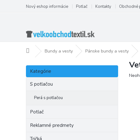
Prejsť
Nový eshop informácie
Potlač
Kontakty
Obchodné 
na
obsah
Domov
Bundy a vesty
Pánske bundy a vesty
Ve
B
Preskočiť
o
Kategórie
kategórie
Priem
Neoh
č
hodno
n
S potlačou
produ
ý
je
p
Perá s potlačou
0,0
a
z
5
n
Potlač
hviezd
e
l
Reklamné predmety
Tričká