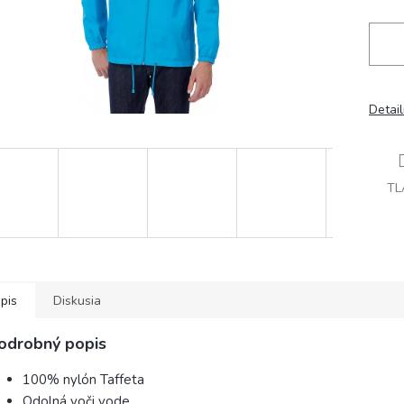
Detai
TL
pis
Diskusia
odrobný popis
100% nylón Taffeta
Odolná voči vode