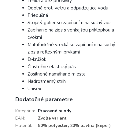
Tenká a bez podšívky
Odolná proti vetru a odpudzujúca vodu
Priedušná
Stojatý golier so zapínaním na suchý zips
Zapínanie na zips s vonkajšou príklopkou a
cvokmi
Multifunkčné vrecká so zapínaním na suchý
zips a reflexnými prvkami
D-krúžok
Čiastočne elastický pás
Zosilnené namáhané miesta
Nadrozmerný strih
Unisex
Dodatočné parametre
Kategória
:
Pracovné bundy
EAN
:
Zvoľte variant
Materiál
:
80% polyester, 20% bavlna (keper)