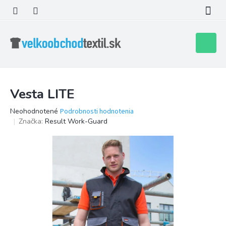
Prejsť
na
obsah
Nákupn
košík
Vesta LITE
Priemerné
Neohodnotené
Podrobnosti hodnotenia
hodnotenie
Značka:
Result Work-Guard
produktu
je
0,0
z
5
hviezdičiek.