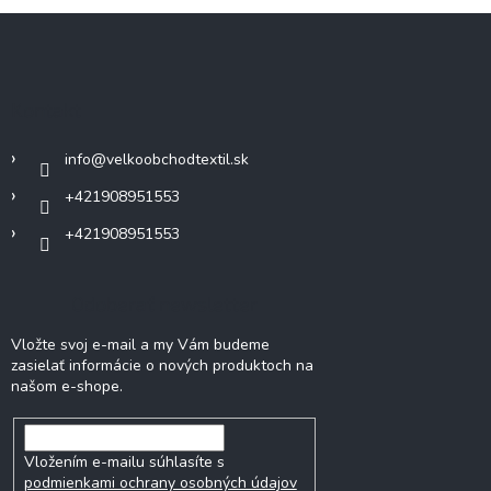
Z
á
p
ä
Kontakt
t
i
info
@
velkoobchodtextil.sk
e
+421908951553
+421908951553
Odoberať newsletter
Vložte svoj e-mail a my Vám budeme
zasielať informácie o nových produktoch na
našom e-shope.
Vložením e-mailu súhlasíte s
podmienkami ochrany osobných údajov