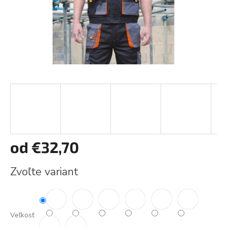
od
€32,70
Jednotková
Zvoľte variant
cena:
Veľkosť