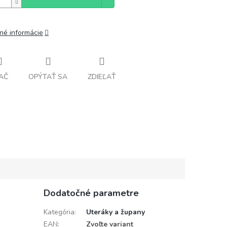
lné informácie
AČ
OPÝTAŤ SA
ZDIEĽAŤ
Dodatočné parametre
Kategória
:
Uteráky a župany
EAN
:
Zvoľte variant