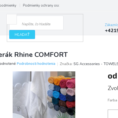
podmienky
Podmienky ochrany osobných údajov
Zákazní
+421
HĽADAŤ
erák Rhine COMFORT
erné
odnotené
Podrobnosti hodnotenia
Značka:
SG Accessories - TOWEL
tenie
o
ktu
Jedno
Zvoľ
cena:
ičiek.
Farba