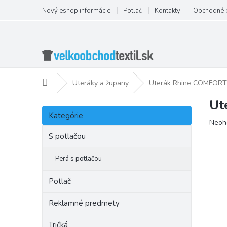
Prejsť
Nový eshop informácie
Potlač
Kontakty
Obchodné 
na
obsah
Domov
Uteráky a župany
Uterák Rhine COMFORT
Ut
B
Preskočiť
o
Kategórie
kategórie
Priem
Neoh
č
hodno
n
S potlačou
produ
ý
je
p
Perá s potlačou
0,0
a
z
5
n
Potlač
hviezd
e
l
Reklamné predmety
Tričká