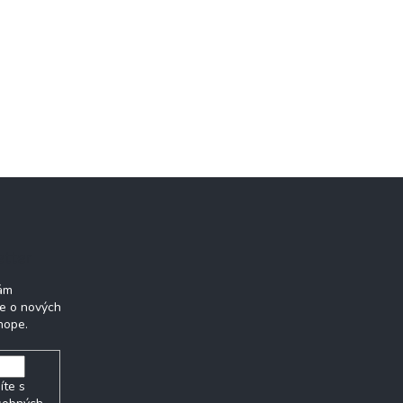
etter
Vám
ie o nových
hope.
íte s