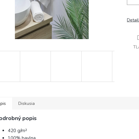
Detai
TL
pis
Diskusia
odrobný popis
420 g/m²
100% bavlna