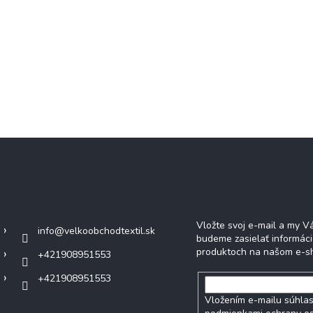
Kontakt
Odoberať newsl
Vložte svoj e-mail a my 
info
@
velkoobchodtextil.sk
budeme zasielať informác
produktoch na našom e-s
+421908951553
+421908951553
Vložením e-mailu súhlas