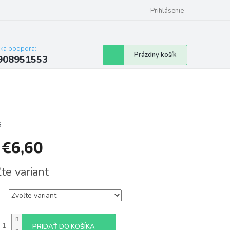
Prihlásenie
cka podpora:
Nákupný
Prázdny košík
908951553
košík
S
d
€6,60
tková
te variant
PRIDAŤ DO KOŠÍKA