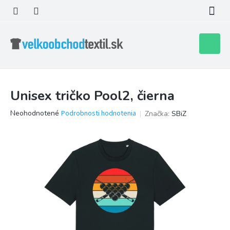
Prejsť
na
obsah
Nákupn
košík
Unisex tričko Pool2, čierna
Priemerné
Neohodnotené
Podrobnosti hodnotenia
Značka:
SBiZ
hodnotenie
produktu
je
0,0
z
5
hviezdičiek.