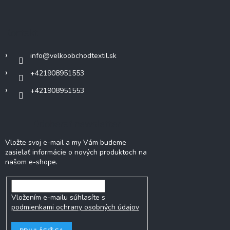
á
p
ä
Kontakt
t
i
info
@
velkoobchodtextil.sk
e
+421908951553
+421908951553
Odoberať newsletter
Vložte svoj e-mail a my Vám budeme
zasielať informácie o nových produktoch na
našom e-shope.
Vložením e-mailu súhlasíte s
podmienkami ochrany osobných údajov