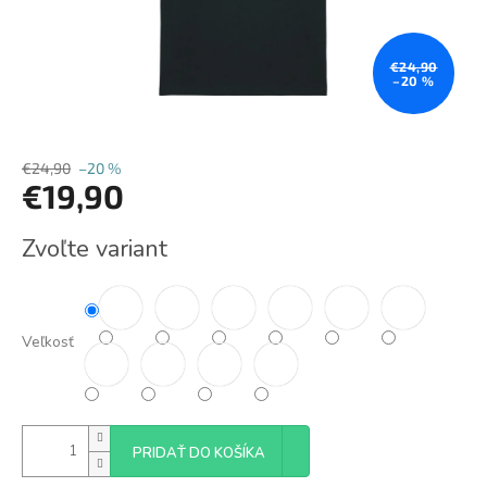
€24,90
–20 %
€24,90
–20 %
€19,90
Jednotková
Zvoľte variant
cena:
Veľkosť
PRIDAŤ DO KOŠÍKA