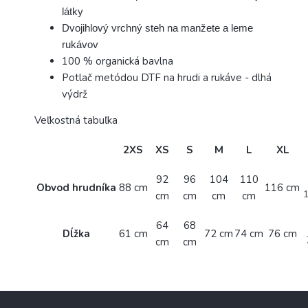
látky
Dvojihlový vrchný steh na manžete a leme
rukávov
100 % organická bavlna
Potlač metódou DTF na hrudi a rukáve - dlhá
výdrž
Veľkostná tabuľka
2XS
XS
S
M
L
XL
92
96
104
110
Obvod hrudníka
88 cm
116 cm
cm
cm
cm
cm
64
68
Dĺžka
61 cm
72 cm
74 cm
76 cm
cm
cm
Z