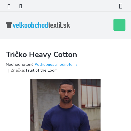
Prejsť
na
obsah
Nákupn
košík
Tričko Heavy Cotton
Priemerné
Neohodnotené
Podrobnosti hodnotenia
hodnotenie
Značka:
Fruit of the Loom
produktu
je
0,0
z
5
hviezdičiek.