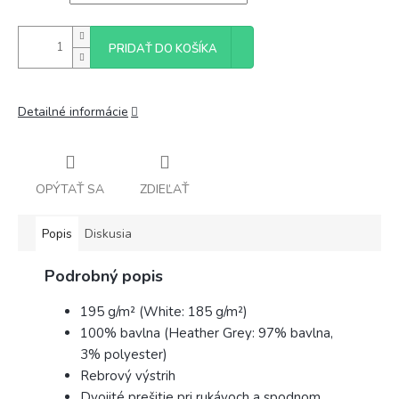
PRIDAŤ DO KOŠÍKA
Detailné informácie
OPÝTAŤ SA
ZDIEĽAŤ
Popis
Diskusia
Podrobný popis
195 g/m² (White: 185 g/m²)
100% bavlna (Heather Grey: 97% bavlna,
3% polyester)
Rebrový výstrih
Dvojité prešitie pri rukávoch a spodnom