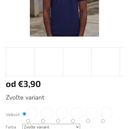
od
€3,90
Jednotková
Zvoľte variant
cena:
Veľkosť
Farba