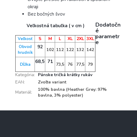
okraji
Bez bočných švov
Dodatočn
Veľkostná tabuľka ( v cm )
é
parametr
S
M
L
XL
2XL
3XL
Veľkosť
e
92
Obvod
102
112
122
132
142
hrudník
68,5
71
73,5
76
77,5
79
Dĺžka
Kategória
:
Pánske tričká krátky rukáv
EAN
:
Zvoľte variant
100% bavlna (Heather Grey: 97%
Materiál
:
bavlna, 3% polyester)
Z
á
p
ä