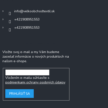
Kontakt
t
i
info
@
velkoobchodtextil.sk
e
+421908951553
+421908951553
Odoberať newsletter
Vložte svoj e-mail a my Vám budeme
zasielať informácie o nových produktoch na
našom e-shope.
Vložením e-mailu súhlasíte s
podmienkami ochrany osobných údajov
PRIHLÁSIŤ SA