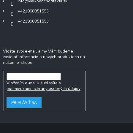
info
@
velkoobchodtextil.sk
e
+421908951553
+421908951553
Odoberať newsletter
Vložte svoj e-mail a my Vám budeme
zasielať informácie o nových produktoch na
našom e-shope.
Vložením e-mailu súhlasíte s
podmienkami ochrany osobných údajov
PRIHLÁSIŤ SA