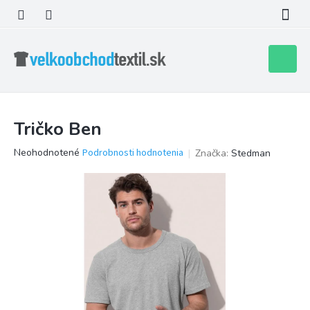
Prejsť
na
obsah
Nákupn
košík
Tričko Ben
Priemerné
Neohodnotené
Podrobnosti hodnotenia
Značka:
Stedman
hodnotenie
produktu
je
0,0
z
5
hviezdičiek.