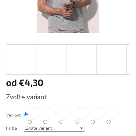
od
€4,30
Jednotková
Zvoľte variant
cena:
Veľkosť
Farba