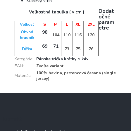
Klasický strih
Dodat
Veľkostná tabuľka ( v cm )
očné
param
S
M
L
XL
2XL
Veľkosť
etre
98
Obvod
104
110
116
120
hrudník
69
71
73
75
76
Dĺžka
Kategória
:
Pánske tričká krátky rukáv
EAN
:
Zvoľte variant
100% bavlna, prstencová česaná (single
Materiál
:
jersey)
Z
á
p
ä
Kontakt
t
i