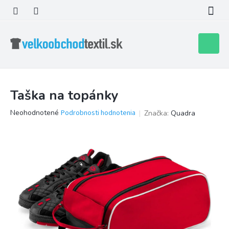
Prejsť
na
obsah
Nákupn
košík
Taška na topánky
Priemerné
Neohodnotené
Podrobnosti hodnotenia
Značka:
Quadra
hodnotenie
produktu
je
0,0
z
5
hviezdičiek.