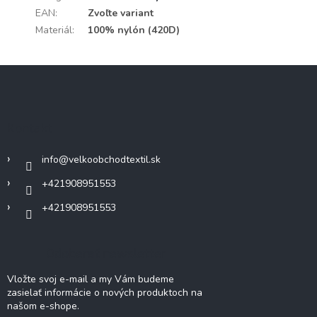
EAN
:
Zvoľte variant
Materiál
:
100% nylón (420D)
Z
á
p
ä
Kontakt
t
i
info
@
velkoobchodtextil.sk
e
+421908951553
+421908951553
Odoberať newsletter
Vložte svoj e-mail a my Vám budeme
zasielať informácie o nových produktoch na
našom e-shope.