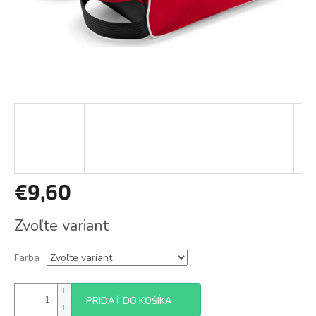
€9,60
Jednotková
Zvoľte variant
cena:
Farba
PRIDAŤ DO KOŠÍKA