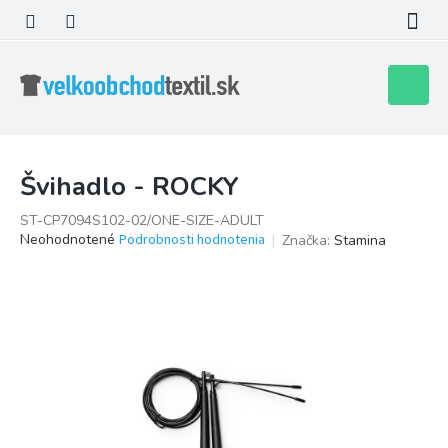
Prejsť
na
obsah
Nákupn
košík
Švihadlo - ROCKY
ST-CP7094S102-02/ONE-SIZE-ADULT
Priemerné
Neohodnotené
Podrobnosti hodnotenia
Značka:
Stamina
hodnotenie
produktu
je
0,0
z
5
hviezdičiek.