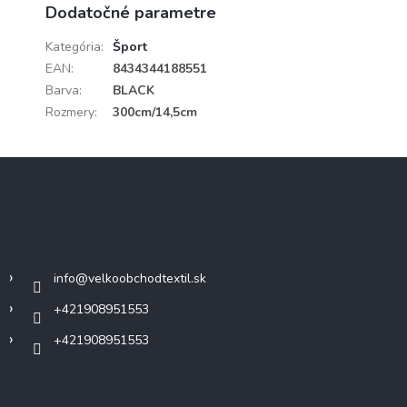
Dodatočné parametre
Kategória
:
Šport
EAN
:
8434344188551
Barva
:
BLACK
Rozmery
:
300cm/14,5cm
Z
á
p
ä
Kontakt
t
i
info
@
velkoobchodtextil.sk
e
+421908951553
+421908951553
Odoberať newsletter