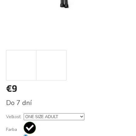
€9
Jednotková
Do 7 dní
cena:
Veľkosť
Farba