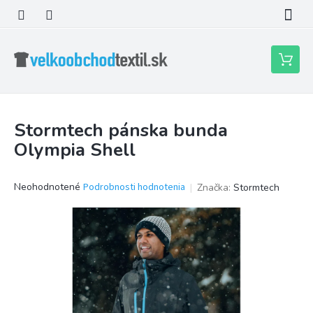
Prejsť
na
obsah
Nákupn
košík
Stormtech pánska bunda
Olympia Shell
Priemerné
Neohodnotené
Podrobnosti hodnotenia
Značka:
Stormtech
hodnotenie
produktu
je
0,0
z
5
hviezdičiek.