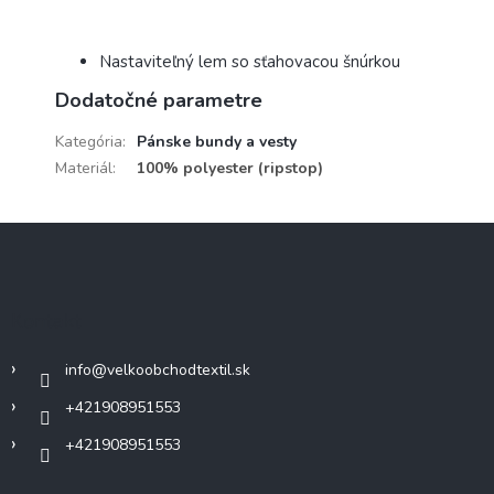
Nastaviteľný lem so sťahovacou šnúrkou
Dodatočné parametre
Kategória
:
Pánske bundy a vesty
Materiál
:
100% polyester (ripstop)
Z
á
p
ä
Kontakt
t
i
info
@
velkoobchodtextil.sk
e
+421908951553
+421908951553