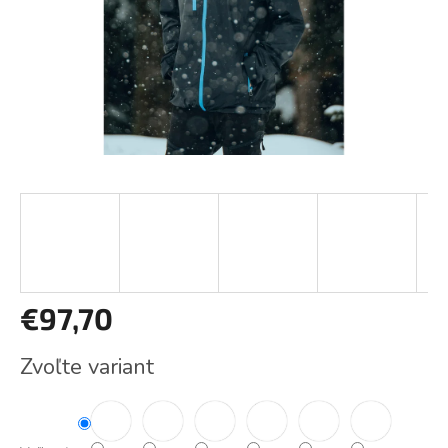
€97,70
Jednotková
Zvoľte variant
cena: