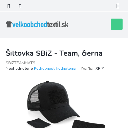
Prejsť
na
obsah
Nákupn
košík
Šiltovka SBiZ - Team, čierna
SBIZTEAMHAT9
Priemerné
Neohodnotené
Podrobnosti hodnotenia
Značka:
SBiZ
hodnotenie
produktu
je
0,0
z
5
hviezdičiek.