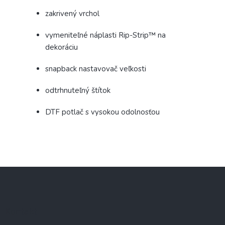
zakrivený vrchol
vymeniteľné náplasti Rip-Strip™ na
dekoráciu
snapback nastavovač veľkosti
odtrhnuteľný štítok
DTF potlač s vysokou odolnosťou
Z
á
p
ä
Kontakt
t