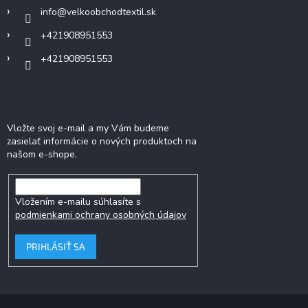
i
info
@
velkoobchodtextil.sk
e
+421908951553
+421908951553
Odoberať newsletter
Vložte svoj e-mail a my Vám budeme
zasielať informácie o nových produktoch na
našom e-shope.
Vložením e-mailu súhlasíte s
podmienkami ochrany osobných údajov
PRIHLÁSIŤ SA