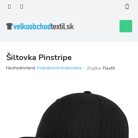
Prejsť
na
obsah
Nákupn
košík
Šiltovka Pinstripe
Priemerné
Neohodnotené
Podrobnosti hodnotenia
Značka:
Flexfit
hodnotenie
produktu
je
0,0
z
5
hviezdičiek.