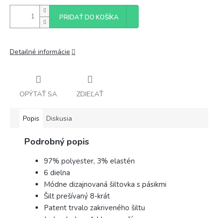
PRIDAŤ DO KOŠÍKA
Detailné informácie
OPÝTAŤ SA
ZDIEĽAŤ
Popis
Diskusia
Podrobný popis
97% polyester, 3% elastén
6 dielna
Módne dizajnovaná šiltovka s pásikmi
Šilt prešívaný 8-krát
Patent trvalo zakriveného šiltu