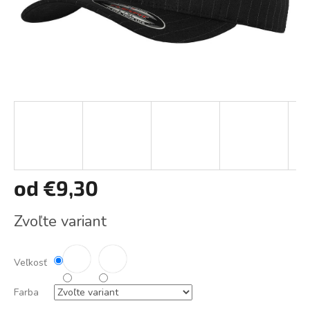
od
€9,30
Jednotková
Zvoľte variant
cena:
Veľkosť
Farba