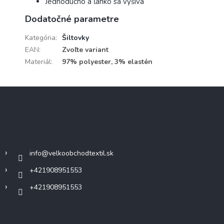
Jednoducho a ľahko sa vyšíva
Dodatočné parametre
Kategória
:
Šiltovky
EAN
:
Zvoľte variant
Materiál
:
97% polyester, 3% elastén
Z
á
p
ä
Kontakt
t
i
info
@
velkoobchodtextil.sk
e
+421908951553
+421908951553
Odoberať newsletter