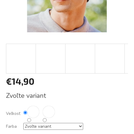
€14,90
Jednotková
Zvoľte variant
cena:
Veľkosť
Farba