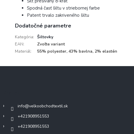
Šilt prešívaný 8-krát
Spodná časť šiltu v striebornej farbe
Patent trvalo zakriveného šiltu
Dodatočné parametre
Kategória
:
Šiltovky
EAN
:
Zvoľte variant
Materiál
:
55% polyester, 43% bavlna, 2% elastén
Z
á
p
ä
Kontakt
t
i
info
@
velkoobchodtextil.sk
e
+421908951553
+421908951553