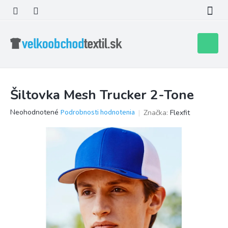
Prejsť
na
obsah
Nákupn
košík
Šiltovka Mesh Trucker 2-Tone
Priemerné
Neohodnotené
Podrobnosti hodnotenia
Značka:
Flexfit
hodnotenie
produktu
je
0,0
z
5
hviezdičiek.