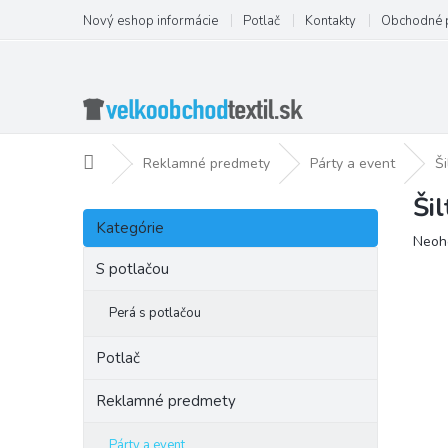
Prejsť
Nový eshop informácie
Potlač
Kontakty
Obchodné 
na
obsah
Domov
Reklamné predmety
Párty a event
Š
Ši
B
Preskočiť
o
Kategórie
kategórie
Priem
Neoh
č
hodno
n
S potlačou
produ
ý
je
p
Perá s potlačou
0,0
a
z
5
n
Potlač
hviezd
e
l
Reklamné predmety
Párty a event