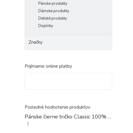
Pánske produkty
Dámske produkty
Detské produkty
Doplnky
Značky
Prijímame online platby
Posledné hodnotenie produktov
Pánske čierne tričko Classic 100% Bavlna
|
Hodnotenie produktu je 4 z 5 hviezdičiek.