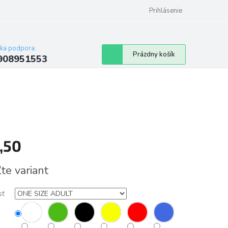
Prihlásenie
cka podpora:
Nákupný
Prázdny košík
908951553
košík
,50
tková
te variant
sť