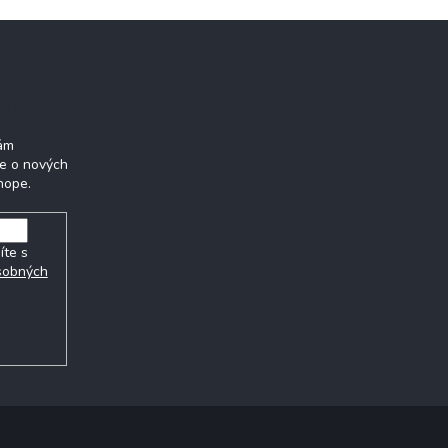
etter
Vám
ie o nových
hope.
íte s
sobných