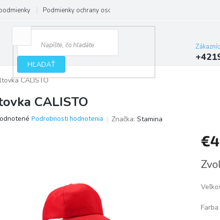
podmienky
Podmienky ochrany osobných údajov
Zákazní
+421
HĽADAŤ
iltovka CALISTO
ltovka CALISTO
erné
odnotené
Podrobnosti hodnotenia
Značka:
Stamina
tenie
€4
ktu
Jedno
Zvoľ
cena:
ičiek.
Veľko
Farba