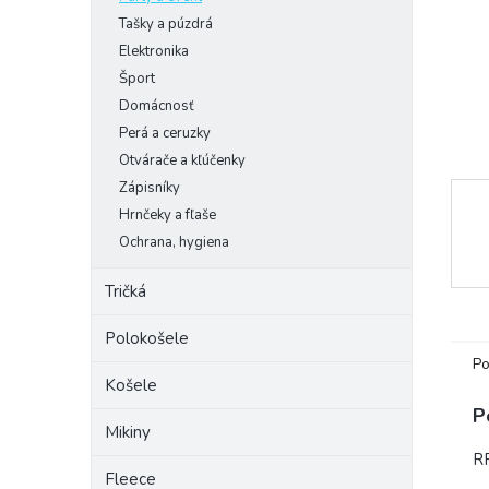
Tašky a púzdrá
Elektronika
Šport
Domácnosť
Perá a ceruzky
Otvárače a kľúčenky
Zápisníky
Hrnčeky a fľaše
Ochrana, hygiena
Tričká
Polokošele
Po
Košele
P
Mikiny
RP
Fleece