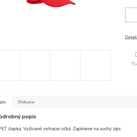
Detai
TL
pis
Diskusia
odrobný popis
ET čiapka. Vyšívané vetracie očká. Zapínanie na suchý zips.