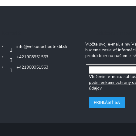
Kontakt
Odoberať newsl
Vložte svoj e-mail a my 
info
@
velkoobchodtextil.sk
budeme zasielať informác
produktoch na našom e-s
+421908951553
+421908951553
Vložením e-mailu súhlas
podmienkami ochrany o
údajov
PRIHLÁSIŤ SA