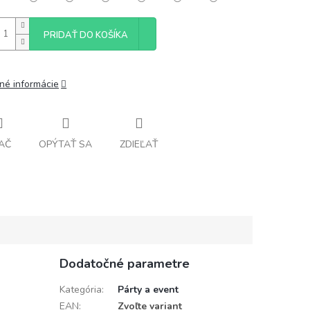
PRIDAŤ DO KOŠÍKA
lné informácie
AČ
OPÝTAŤ SA
ZDIEĽAŤ
Dodatočné parametre
Kategória
:
Párty a event
EAN
:
Zvoľte variant