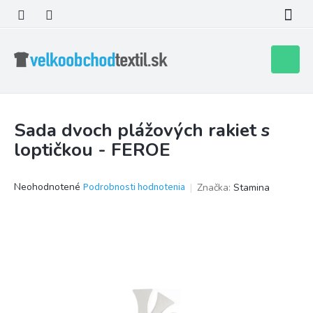
Prejsť
na
obsah
Nákupn
košík
Sada dvoch plážových rakiet s
loptičkou - FEROE
Priemerné
Neohodnotené
Podrobnosti hodnotenia
Značka:
Stamina
hodnotenie
produktu
je
0,0
z
5
hviezdičiek.