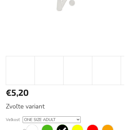
€5,20
Jednotková
Zvoľte variant
cena:
Veľkosť