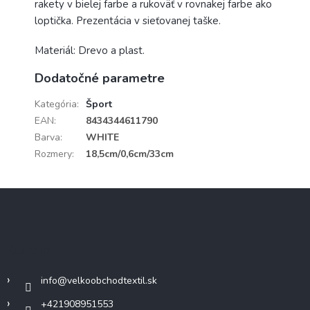
rakety v bielej farbe a rukoväť v rovnakej farbe ako
loptička. Prezentácia v sieťovanej taške.
Materiál: Drevo a plast.
Dodatočné parametre
Kategória
:
Šport
EAN
:
8434344611790
Barva
:
WHITE
Rozmery
:
18,5cm/0,6cm/33cm
Z
á
p
ä
Kontakt
t
i
info
@
velkoobchodtextil.sk
e
+421908951553