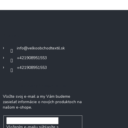
Z
á
p
ä
Kontakt
t
i
info
@
velkoobchodtextil.sk
e
+421908951553
+421908951553
Odoberať newsletter
Vložte svoj e-mail a my Vám budeme
zasielať informácie o nových produktoch na
našom e-shope.
Vložením e-mailu súhlasíte s