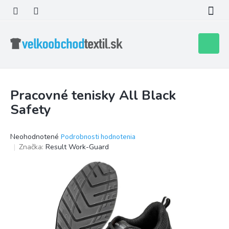
Prejsť
na
obsah
Nákupn
košík
Pracovné tenisky All Black
Safety
Priemerné
Neohodnotené
Podrobnosti hodnotenia
hodnotenie
Značka:
Result Work-Guard
produktu
je
0,0
z
5
hviezdičiek.