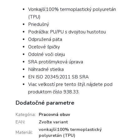
Vonkajší:100% termoplastický polyuretán
(TPU)
Priedušný
Podrážka: PU/PU s dvojitou hustotou
Odpružená päta
Oceľové špičky
Odolné voči oleju
SRA protišmyková úprava
Náhradné stielka
EN ISO 20345:2011 SB SRA
Viac veľkostí pre tento štýl nájdete pod
produktom číslo 938.33.
Dodatočné parametre
Kategória
:
Pracovná obuv
EAN
:
Zvoľte variant
vonkajší:100% termoplastický
Materiál
:
polyuretán (TPU)