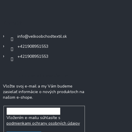
á
p
ä
Kontakt
t
i
info
@
velkoobchodtextil.sk
e
+421908951553
+421908951553
Odoberať newsletter
Vložte svoj e-mail a my Vám budeme
zasielať informácie o nových produktoch na
našom e-shope.
Vložením e-mailu súhlasíte s
podmienkami ochrany osobných údajov