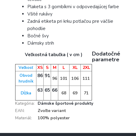
Plaketa s 3 gombíkmi v odpovedajúcej farbe
Všité rukávy
Zadná etiketa pri krku potlačou pre väčšie
pohodlie
Bočné švy
Dámsky strih
Dodatočné
Veľkostná tabuľka ( v cm )
parametre
XS
S
M
L
XL
2XL
Veľkosť
86
91
Obvod
96
101
106
111
hrudník
63
65
66
68
69
71
Dĺžka
Kategória
:
Dámske športové produkty
EAN
:
Zvoľte variant
Materiál
:
100% polyester
Z