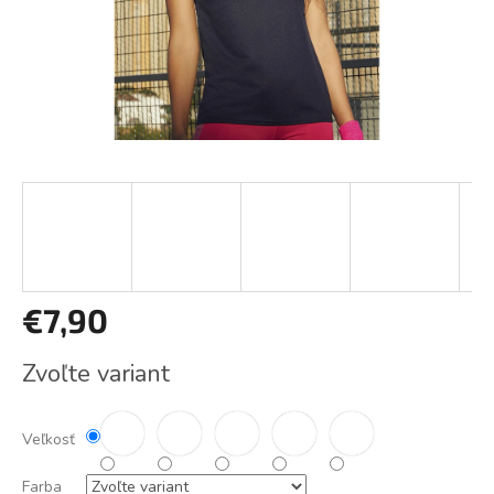
€7,90
Jednotková
Zvoľte variant
cena:
Veľkosť
Farba