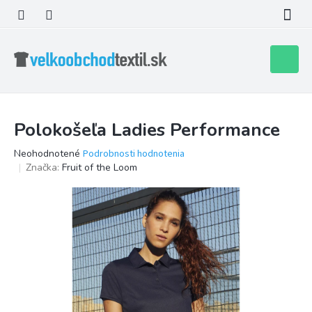
Prejsť
na
obsah
Nákupn
košík
Polokošeľa Ladies Performance
Priemerné
Neohodnotené
Podrobnosti hodnotenia
hodnotenie
Značka:
Fruit of the Loom
produktu
je
0,0
z
5
hviezdičiek.