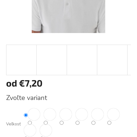
od
€7,20
Jednotková
Zvoľte variant
cena:
Veľkosť