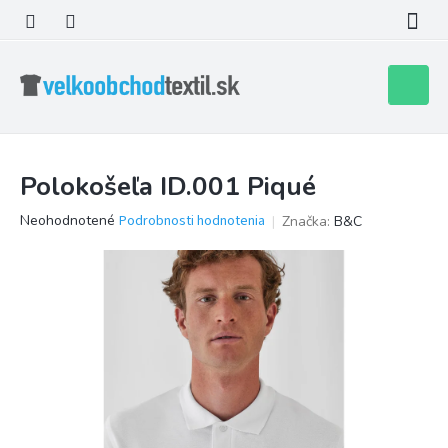
Prejsť
na
obsah
Nákupn
košík
Polokošeľa ID.001 Piqué
Priemerné
Neohodnotené
Podrobnosti hodnotenia
Značka:
B&C
hodnotenie
produktu
je
0,0
z
5
hviezdičiek.