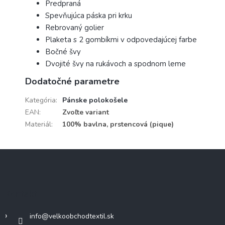
Predpraná
Spevňujúca páska pri krku
Rebrovaný golier
Plaketa s 2 gombíkmi v odpovedajúcej farbe
Bočné švy
Dvojité švy na rukávoch a spodnom leme
Dodatočné parametre
Kategória
:
Pánske polokošele
EAN
:
Zvoľte variant
Materiál
:
100% bavlna, prstencová (pique)
Z
á
p
ä
Kontakt
t
i
info
@
velkoobchodtextil.sk
e