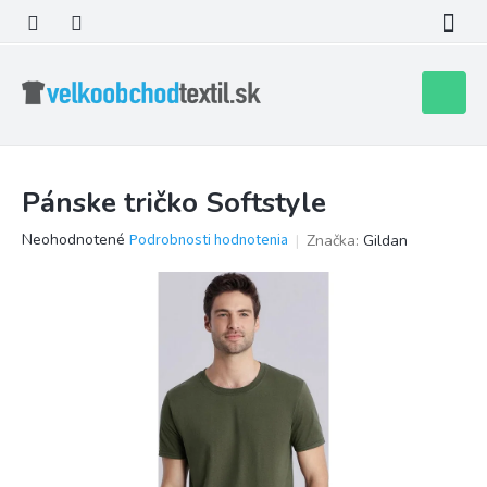
Prejsť
na
obsah
Nákupn
košík
Pánske tričko Softstyle
Priemerné
Neohodnotené
Podrobnosti hodnotenia
Značka:
Gildan
hodnotenie
produktu
je
0,0
z
5
hviezdičiek.