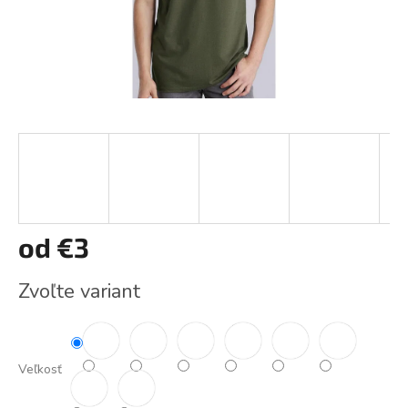
od
€3
Jednotková
Zvoľte variant
cena:
Veľkosť