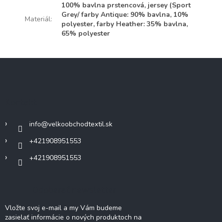
100% bavlna prstencová, jersey (Sport
Grey/ farby Antique: 90% bavlna, 10%
Materiál
:
polyester, farby Heather: 35% bavlna,
65% polyester
Z
á
p
ä
Kontakt
t
i
info
@
velkoobchodtextil.sk
e
+421908951553
+421908951553
Odoberať newsletter
Vložte svoj e-mail a my Vám budeme
zasielať informácie o nových produktoch na