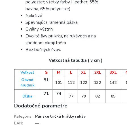
polyester; všetky farby Heather: 35%
bavlna, 65% polyester)
Nekrčivé
Spevňujúca ramenná páska
Oválny výstrih
Dvojité švy pri krku, na rukávoch a na
spodnom okraji trička
Bez bočných švov.
Veľkostná tabuľka ( v cm )
S
M
L
XL
2XL
3XL
Veľkosť
91
Obvod
101
112
122
132
142
hrudník
71
74
77
79
82
85
Dĺžka
Dodatočné parametre
Kategória
:
Pánske tričká krátky rukáv
EAN
:
—