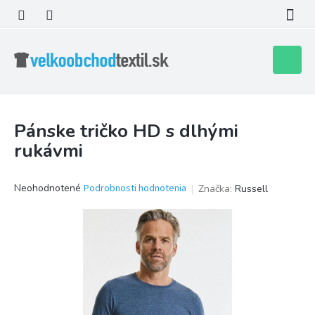
Prejsť
na
obsah
Nákupn
košík
Pánske tričko HD s dlhými
rukávmi
Priemerné
Neohodnotené
Podrobnosti hodnotenia
Značka:
Russell
hodnotenie
produktu
je
0,0
z
5
hviezdičiek.