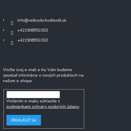
ä
Kontakt
t
i
info
@
velkoobchodtextil.sk
e
+421908951553
+421908951553
Odoberať newsletter
Vložte svoj e-mail a my Vám budeme
zasielať informácie o nových produktoch na
našom e-shope.
Vložením e-mailu súhlasíte s
podmienkami ochrany osobných údajov
PRIHLÁSIŤ SA