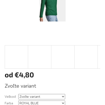
od
€4,80
Jednotková
Zvoľte variant
cena:
Veľkosť
Farba