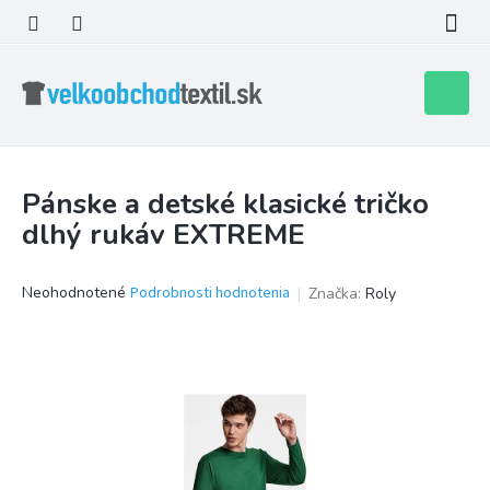
Prejsť
na
obsah
Nákupn
košík
Pánske a detské klasické tričko
dlhý rukáv EXTREME
Priemerné
Neohodnotené
Podrobnosti hodnotenia
Značka:
Roly
hodnotenie
produktu
je
0,0
z
5
hviezdičiek.