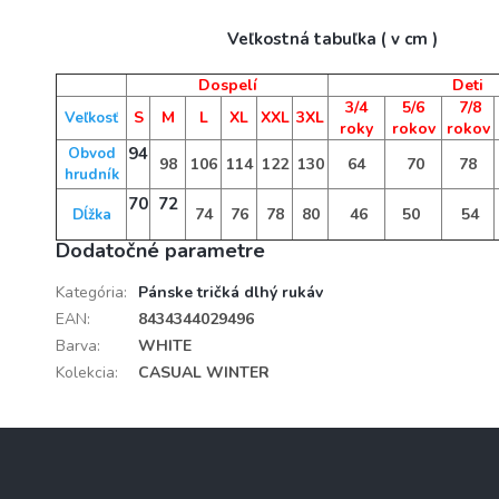
Veľkostná tabuľka ( v cm )
Dospelí
Deti
3/4
5/6
7/8
S
M
L
XL
XXL
3XL
Veľkosť
roky
rokov
rokov
94
Obvod
98
106
114
122
130
64
70
78
hrudník
70
72
74
76
78
80
46
50
54
Dĺžka
Dodatočné parametre
Kategória
:
Pánske tričká dlhý rukáv
EAN
:
8434344029496
Barva
:
WHITE
Kolekcia
:
CASUAL WINTER
Z
á
p