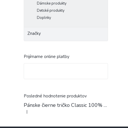
Dámske produkty
Detské produkty
Doplnky
Značky
Prijímame online platby
Posledné hodnotenie produktov
Pánske čierne tričko Classic 100% Bavlna
|
Hodnotenie produktu je 4 z 5 hviezdičiek.