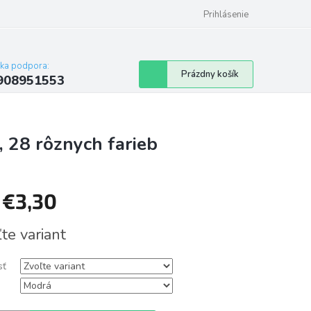
Prihlásenie
cka podpora:
Nákupný
Prázdny košík
908951553
košík
, 28 rôznych farieb
d
€3,30
tková
te variant
sť