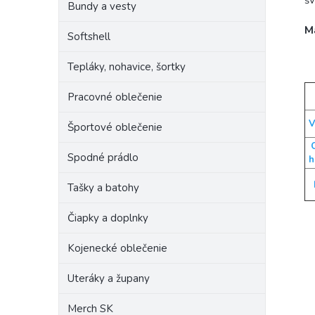
šv
Bundy a vesty
M
Softshell
Tepláky, nohavice, šortky
Pracovné oblečenie
V
Športové oblečenie
Spodné prádlo
h
Tašky a batohy
Čiapky a doplnky
Kojenecké oblečenie
Uteráky a župany
Merch SK