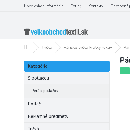
Prejsť
Nový eshop informácie
Potlač
Kontakty
Obchodné 
na
obsah
Domov
Tričká
Pánske tričká krátky rukáv
Pán
Pá
B
Preskočiť
o
Kategórie
kategórie
č
TIP
n
S potlačou
ý
p
Perá s potlačou
a
n
Potlač
e
l
Reklamné predmety
Tričká