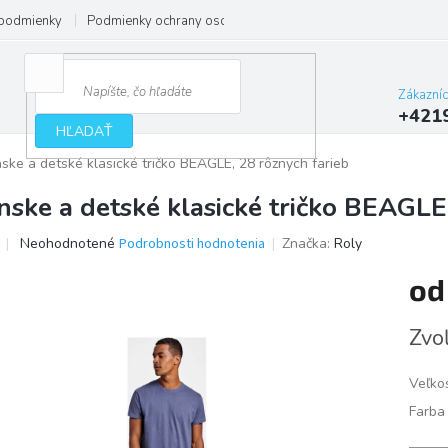
podmienky
Podmienky ochrany osobných údajov
Zákazní
+421
HĽADAŤ
ske a detské klasické tričko BEAGLE, 28 rôznych farieb
nske a detské klasické tričko BEAGLE
Priemerné
Neohodnotené
Podrobnosti hodnotenia
Značka:
Roly
hodnotenie
produktu
o
je
0,0
Jedno
Zvoľ
z
cena:
5
hviezdičiek.
Veľko
Farba