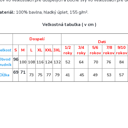
ov vo velkostiach pre dospelých a bočné švy vo veľkostiach pre de
ateriál:
100% bavlna, hladký úplet, 155 g/m².
Veľkostná tabuľka ( v cm )
Dospelí
Deti
1/2
3/4
5/6
7/8
9/10
S
M
L
XL
XXL
3XL
eľkosť
roky
roky
rokov
rokov
rokov
96
Obvod
100
108
116
124
132
52
64
70
76
84
rudník
69
71
73
75
77
79
41
45
49
53
57
Dĺžka