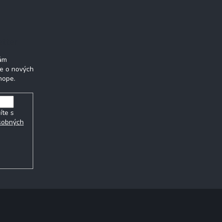
etter
Vám
ie o nových
hope.
íte s
sobných