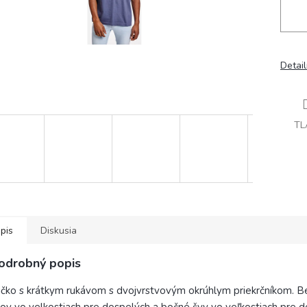
Detai
TL
pis
Diskusia
odrobný popis
ičko s krátkym rukávom s dvojvrstvovým okrúhlym priekrčníkom. 