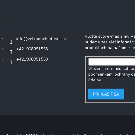
Kontakt
Odoberať newsl
Vložte svoj e-mail a my 
info
@
velkoobchodtextil.sk
budeme zasielať informác
produktoch na našom e-s
+421908951553
+421908951553
Vložením e-mailu súhlas
podmienkami ochrany o
údajov
PRIHLÁSIŤ SA