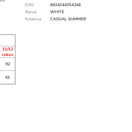
ti.
EAN
:
8434344354246
Barva
:
WHITE
Kolekcia
:
CASUAL SUMMER
11/12
rokov
92
61