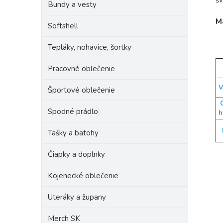
šv
Bundy a vesty
M
Softshell
Tepláky, nohavice, šortky
Pracovné oblečenie
V
Športové oblečenie
Spodné prádlo
h
Tašky a batohy
Čiapky a doplnky
Kojenecké oblečenie
Uteráky a župany
Merch SK