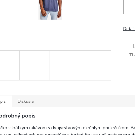
Detai
TL
pis
Diskusia
odrobný popis
ičko s krátkym rukávom s dvojvrstvovým okrúhlym priekrčníkom. 