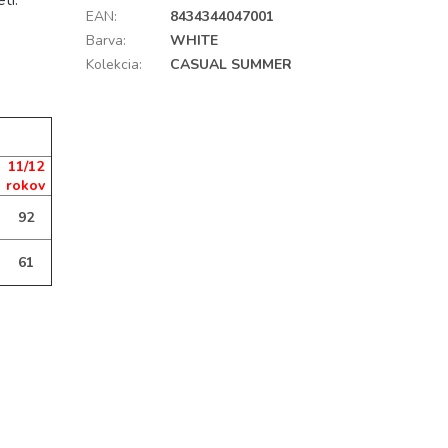
ti.
EAN
:
8434344047001
Barva
:
WHITE
Kolekcia
:
CASUAL SUMMER
11/12
rokov
92
61