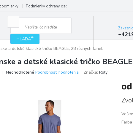
podmienky
Podmienky ochrany osobných údajov
Zákazní
+421
HĽADAŤ
ske a detské klasické tričko BEAGLE, 28 rôznych farieb
nske a detské klasické tričko BEAGLE
Priemerné
Neohodnotené
Podrobnosti hodnotenia
Značka:
Roly
hodnotenie
produktu
o
je
0,0
Jedno
Zvoľ
z
cena:
5
hviezdičiek.
Veľko
Farba