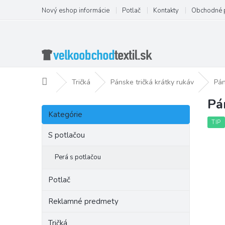
Prejsť
Nový eshop informácie
Potlač
Kontakty
Obchodné 
na
obsah
Domov
Tričká
Pánske tričká krátky rukáv
Pán
Pá
B
Preskočiť
o
Kategórie
kategórie
č
TIP
n
S potlačou
ý
p
Perá s potlačou
a
n
Potlač
e
l
Reklamné predmety
Tričká