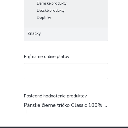
Dámske produkty
Detské produkty
Doplnky
Značky
Prijímame online platby
Posledné hodnotenie produktov
Pánske čierne tričko Classic 100% Bavlna
|
Hodnotenie produktu je 4 z 5 hviezdičiek.