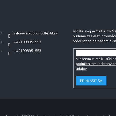
Kontakt
Odoberať newsl
Vložte svoj e-mail a my 
info
@
velkoobchodtextil.sk
budeme zasielať informác
produktoch na našom e-s
+421908951553
+421908951553
Vložením e-mailu súhlas
podmienkami ochrany o
údajov
PRIHLÁSIŤ SA