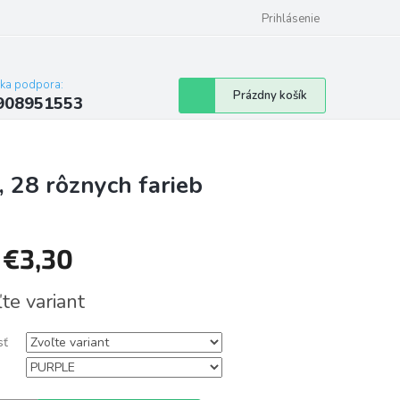
Prihlásenie
cka podpora:
Nákupný
Prázdny košík
908951553
košík
, 28 rôznych farieb
d
€3,30
tková
te variant
sť