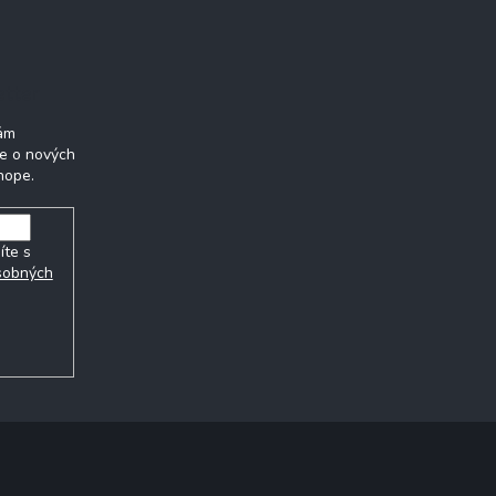
etter
Vám
ie o nových
hope.
íte s
sobných