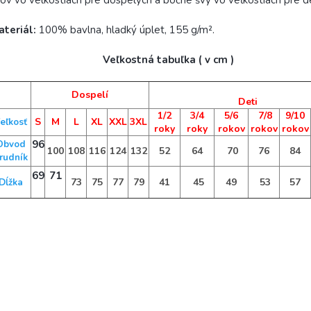
ov vo velkostiach pre dospelých a bočné švy vo veľkostiach pre de
ateriál:
100% bavlna, hladký úplet, 155 g/m².
Veľkostná tabuľka ( v cm )
Dospelí
Deti
1/2
3/4
5/6
7/8
9/10
S
M
L
XL
XXL
3XL
eľkosť
roky
roky
rokov
rokov
rokov
96
Obvod
100
108
116
124
132
52
64
70
76
84
rudník
69
71
73
75
77
79
41
45
49
53
57
Dĺžka