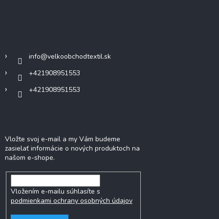
á
p
ä
Kontakt
t
i
info
@
velkoobchodtextil.sk
e
+421908951553
+421908951553
Odoberať newsletter
Vložte svoj e-mail a my Vám budeme
zasielať informácie o nových produktoch na
našom e-shope.
Vložením e-mailu súhlasíte s
podmienkami ochrany osobných údajov