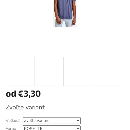
od
€3,30
Jednotková
Zvoľte variant
cena:
Veľkosť
Farba