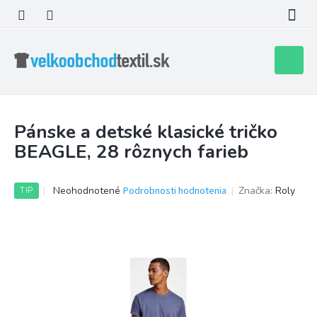
Prejsť
na
obsah
Nákupn
košík
Pánske a detské klasické tričko
BEAGLE, 28 rôznych farieb
Priemerné
Neohodnotené
Podrobnosti hodnotenia
Značka:
Roly
TIP
hodnotenie
produktu
je
0,0
z
5
hviezdičiek.