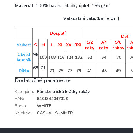
Materiál:
100% bavlna, hladký úplet, 155 g/m².
Veľkostná tabuľka ( v cm )
Dospelí
Deti
1/2
3/4
5/6
7
S
M
L
XL
XXL
3XL
Veľkosť
roky
roky
rokov
ro
96
Obvod
100
108
116
124
132
52
64
70
7
hrudník
69
71
73
75
77
79
41
45
49
5
Dĺžka
Dodatočné parametre
Kategória
:
Pánske tričká krátky rukáv
EAN
:
8434344047018
Barva
:
WHITE
Kolekcia
:
CASUAL SUMMER
Z