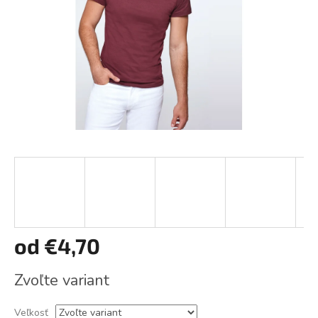
od
€4,70
Jednotková
Zvoľte variant
cena:
Veľkosť