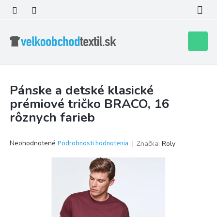
Prejsť
na
obsah
Nákupn
košík
Pánske a detské klasické
prémiové tričko BRACO, 16
rôznych farieb
Priemerné
Neohodnotené
Podrobnosti hodnotenia
Značka:
Roly
hodnotenie
produktu
je
0,0
z
5
hviezdičiek.