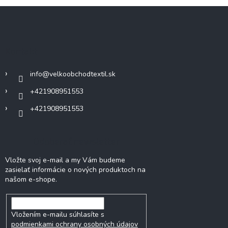
Z
á
p
ä
Kontakt
t
i
info
@
velkoobchodtextil.sk
e
+421908951553
+421908951553
Odoberať newsletter
Vložte svoj e-mail a my Vám budeme
zasielať informácie o nových produktoch na
našom e-shope.
Vložením e-mailu súhlasíte s
podmienkami ochrany osobných údajov