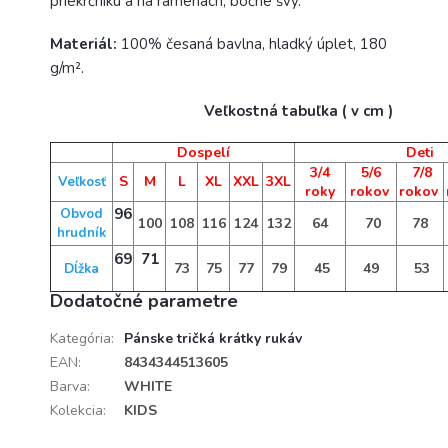
priekrčníku a na ramenách, bočné švy.
Materiál:
100% česaná bavlna, hladký úplet, 180
g/m².
Veľkostná tabuľka ( v cm )
Dospelí
Deti
3/4
5/6
7/8
S
M
L
XL
XXL
3XL
Veľkosť
roky
rokov
rokov
96
Obvod
100
108
116
124
132
64
70
78
hrudník
69
71
73
75
77
79
45
49
53
Dĺžka
Dodatočné parametre
Kategória
:
Pánske tričká krátky rukáv
EAN
:
8434344513605
Barva
:
WHITE
Kolekcia
:
KIDS