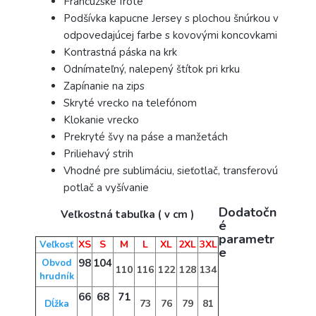
Francúzske froté
Podšívka kapucne Jersey s plochou šnúrkou v
odpovedajúcej farbe s kovovými koncovkami
Kontrastná páska na krk
Odnímateľný, nalepený štítok pri krku
Zapínanie na zips
Skryté vrecko na telefónom
Klokanie vrecko
Prekryté švy na páse a manžetách
Priliehavý strih
Vhodné pre sublimáciu, sieťotlač, transferovú
potlač a vyšívanie
Dodatočn
Veľkostná tabuľka ( v cm )
é
parametr
XS
S
M
L
XL
2XL
3XL
Veľkosť
e
98
104
Obvod
110
116
122
128
134
hrudník
66
68
71
73
76
79
81
Dĺžka