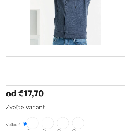
od
€17,70
Jednotková
Zvoľte variant
cena:
Veľkosť