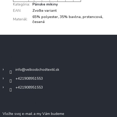
Kategória
:
Pánske mikiny
EAN
:
Zvoľte variant
65% polyester, 35% bavlna, prstencová,
Materiál
:
česaná
Z
á
p
ä
Kontakt
t
i
info
@
velkoobchodtextil.sk
e
+421908951553
+421908951553
Odoberať newsletter
Vložte svoj e-mail a my Vám budeme