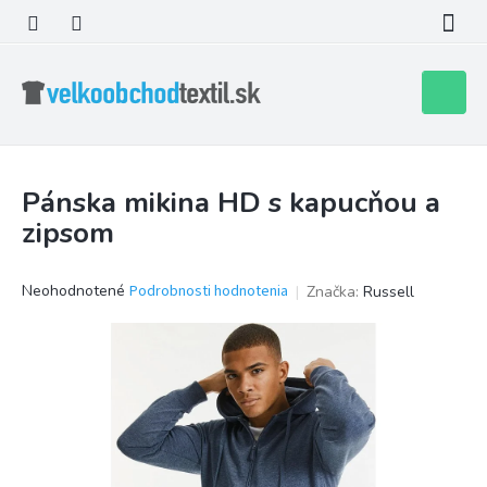
Prejsť
na
obsah
Nákupn
košík
Pánska mikina HD s kapucňou a
zipsom
Priemerné
Neohodnotené
Podrobnosti hodnotenia
Značka:
Russell
hodnotenie
produktu
je
0,0
z
5
hviezdičiek.