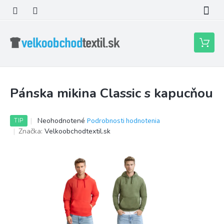
Prejsť
na
obsah
Nákupn
košík
Pánska mikina Classic s kapucňou
Priemerné
Neohodnotené
Podrobnosti hodnotenia
TIP
hodnotenie
Značka:
Velkoobchodtextil.sk
produktu
je
0,0
z
5
hviezdičiek.