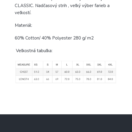
CLASSIC. Nadčasový strih , veľký výber farieb a
veľkostí.
Materiál:
60% Cotton/ 40% Polyester 280 g/ m2
Veľkostná tabuľka:
Z
á
p