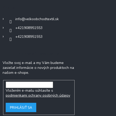
ä
Kontakt
t
i
info
@
velkoobchodtextil.sk
e
+421908951553
+421908951553
Odoberať newsletter
Vložte svoj e-mail a my Vám budeme
zasielať informácie o nových produktoch na
našom e-shope.
Vložením e-mailu súhlasíte s
podmienkami ochrany osobných údajov
PRIHLÁSIŤ SA