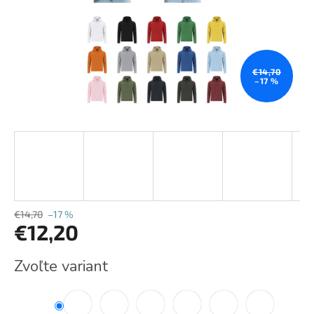
€14,70
–17 %
€14,70
–17 %
€12,20
Jednotková
Zvoľte variant
cena: