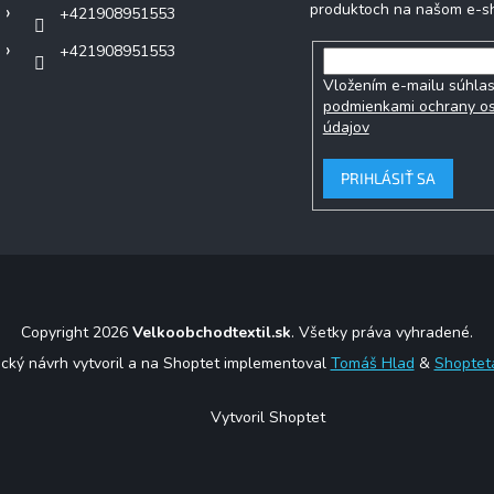
produktoch na našom e-s
+421908951553
+421908951553
Vložením e-mailu súhlas
podmienkami ochrany o
údajov
PRIHLÁSIŤ SA
Copyright 2026
Velkoobchodtextil.sk
. Všetky práva vyhradené.
ický návrh vytvoril a na Shoptet implementoval
Tomáš Hlad
&
Shoptet
Vytvoril Shoptet