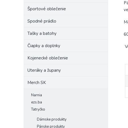
Pá
Športové oblečenie
ve
Spodné prádlo
Ma
Tašky a batohy
6
Čiapky a doplnky
Ve
Kojenecké oblečenie
Uteráky a župany
Merch SK
Narnia
ezs.ba
Tatryčko
Dámske produkty
Pánske produkty