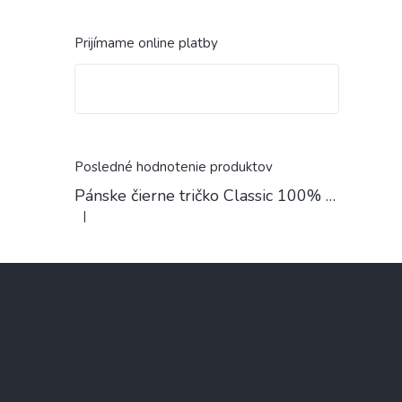
Prijímame online platby
Posledné hodnotenie produktov
Pánske čierne tričko Classic 100% Bavlna
|
Hodnotenie produktu je 4 z 5 hviezdičiek.
Z
á
p
ä
t
i
e