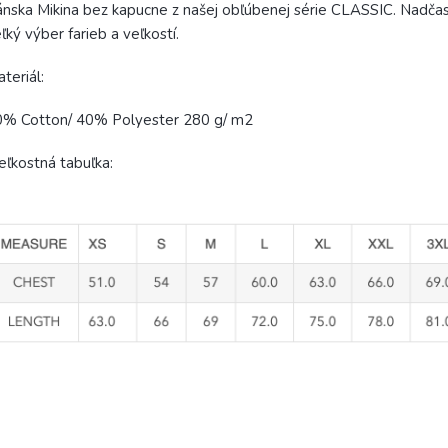
nska Mikina bez kapucne z našej obľúbenej série CLASSIC. Nadčaso
ľký výber farieb a veľkostí.
teriál:
0% Cotton/ 40% Polyester 280 g/ m2
ľkostná tabuľka: