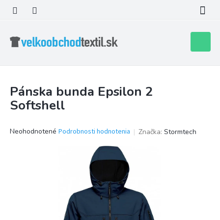
Prejsť
na
obsah
Nákupn
košík
Pánska bunda Epsilon 2
Softshell
Priemerné
Neohodnotené
Podrobnosti hodnotenia
Značka:
Stormtech
hodnotenie
produktu
je
0,0
z
5
hviezdičiek.