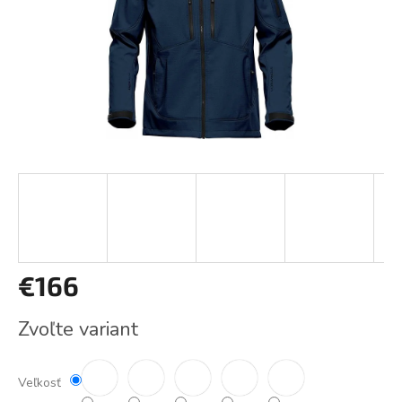
€166
Jednotková
Zvoľte variant
cena:
Veľkosť