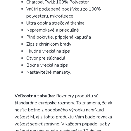
Charcoal Twill: 100% Polyester
Vnútri podlepená podšívkou zo 100%
polyesteru, mikrofleece
Ultra odolná strečová tkanina
Nepremokavé a priedušné
Plné pokrytie, pripojená kapucňa
Zips s chráničom brady
Hrudné vrecká na zips
Otvor pre slúchadlá
Bočné vrecká na zips
Nastaviteľné manžety.
Veľkostná tabuľka:
Rozmery produktu sú
štandardné európske rozmery. To znamená, že ak
nosíte bežne z podobného výrobku napríklad
veľkosť M, aj z tohto produktu Vám bude rovnaká
veľkosť sedieť správne. V každom prípade, ak by
veľkosť nevyhovovala, u nás máte 30 dní na