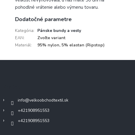
pohodlné vrátenie alebo výmenu tovaru.
Dodatočné parametre
Kategória
:
Pánske bundy a vesty
EAN
:
Zvoľte variant
Materiál
:
95% nylon, 5% elastan (Ripstop)
Z
á
p
ä
Kontakt
t
i
info
@
velkoobchodtextil.sk
e
+421908951553
+421908951553