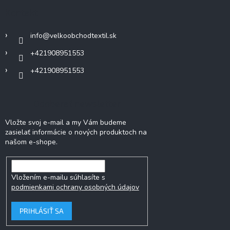
ä
Kontakt
t
i
info
@
velkoobchodtextil.sk
e
+421908951553
+421908951553
Odoberať newsletter
Vložte svoj e-mail a my Vám budeme
zasielať informácie o nových produktoch na
našom e-shope.
Vložením e-mailu súhlasíte s
podmienkami ochrany osobných údajov
PRIHLÁSIŤ SA