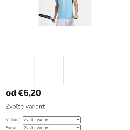
od
€6,20
Jednotková
Zvoľte variant
cena:
Veľkosť
Farba