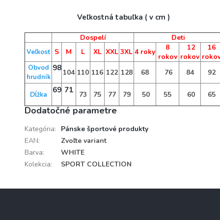
Veľkostná tabuľka ( v cm )
Dospelí
Deti
8
12
16
S
M
L
XL
XXL
3XL
4 roky
Veľkosť
rokov
rokov
roko
98
Obvod
104
110
116
122
128
68
76
84
92
hrudník
69
71
73
75
77
79
50
55
60
65
Dĺžka
Dodatočné parametre
Kategória
:
Pánske športové produkty
EAN
:
Zvoľte variant
Barva
:
WHITE
Kolekcia
:
SPORT COLLECTION
Z
á
p