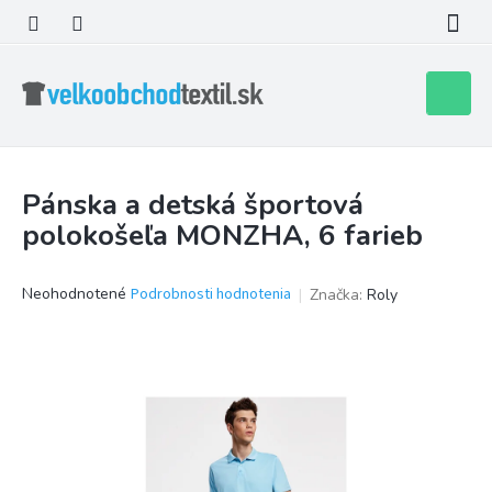
Prejsť
na
obsah
Nákupn
košík
Pánska a detská športová
polokošeľa MONZHA, 6 farieb
Priemerné
Neohodnotené
Podrobnosti hodnotenia
Značka:
Roly
hodnotenie
produktu
je
0,0
z
5
hviezdičiek.