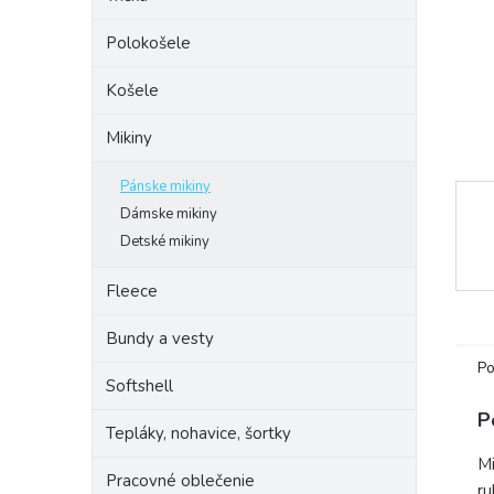
Polokošele
Košele
Mikiny
Pánske mikiny
Dámske mikiny
Detské mikiny
Fleece
Bundy a vesty
Po
Softshell
P
Tepláky, nohavice, šortky
Mi
Pracovné oblečenie
ru