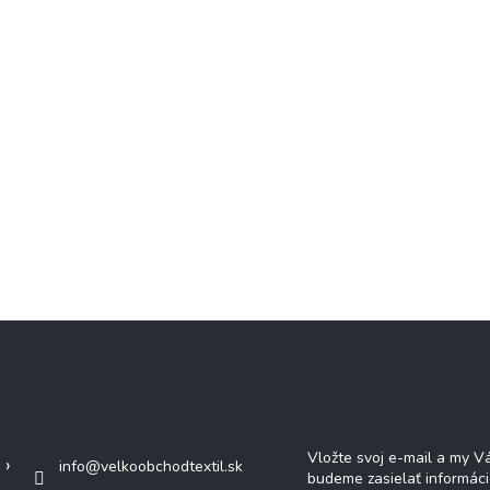
Kontakt
Odoberať newsl
Vložte svoj e-mail a my 
info
@
velkoobchodtextil.sk
budeme zasielať informác