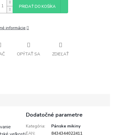
PRIDAŤ DO KOŠÍKA
lné informácie
AČ
OPÝTAŤ SA
ZDIEĽAŤ
Dodatočné parametre
Kategória
:
Pánske mikiny
vanie
EAN
:
8434344022411
ské veľkosti