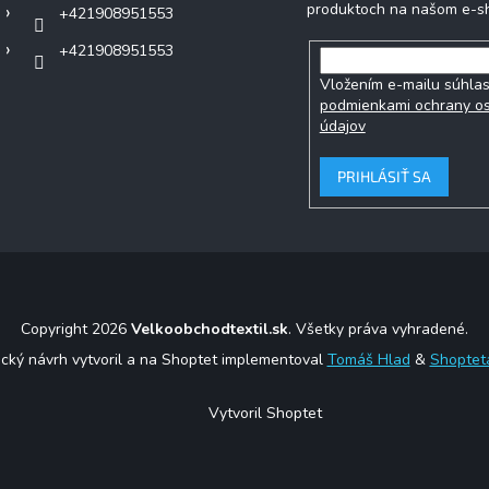
produktoch na našom e-s
+421908951553
+421908951553
Vložením e-mailu súhlas
podmienkami ochrany o
údajov
PRIHLÁSIŤ SA
Copyright 2026
Velkoobchodtextil.sk
. Všetky práva vyhradené.
ický návrh vytvoril a na Shoptet implementoval
Tomáš Hlad
&
Shoptet
Vytvoril Shoptet