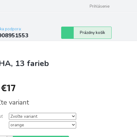
Prihlásenie
cka podpora:
Nákupný
Prázdny košík
908951553
košík
HA, 13 farieb
d
€17
tková
te variant
sť