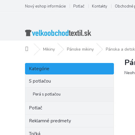
Prejsť
Nový eshop informácie
Potlač
Kontakty
Obchodné 
na
obsah
Domov
Mikiny
Pánske mikiny
Pánska a detsk
Pá
B
Preskočiť
o
Kategórie
kategórie
Priem
Neoh
č
hodno
n
S potlačou
produ
ý
je
p
Perá s potlačou
0,0
a
z
5
n
Potlač
hviezd
e
l
Reklamné predmety
Tričká