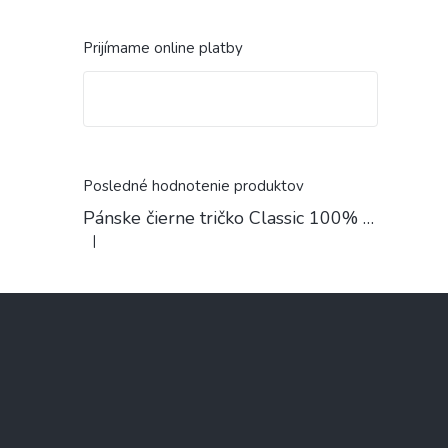
Prijímame online platby
Posledné hodnotenie produktov
Pánske čierne tričko Classic 100% Bavlna
|
Hodnotenie produktu je 4 z 5 hviezdičiek.
Z
á
p
ä
t
i
e