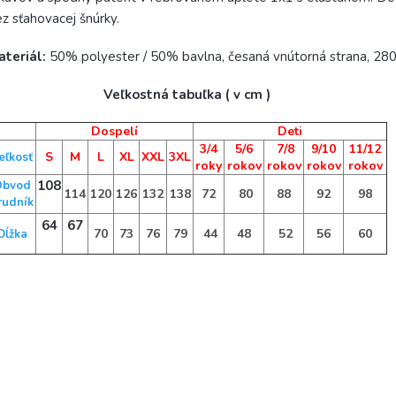
z sťahovacej šnúrky.
ateriál:
50% polyester / 50% bavlna, česaná vnútorná strana, 280
Veľkostná tabuľka ( v cm )
Dospelí
Deti
3/4
5/6
7/8
9/10
11/12
S
M
L
XL
XXL
3XL
eľkosť
roky
rokov
rokov
rokov
rokov
108
Obvod
114
120
126
132
138
72
80
88
92
98
rudník
64
67
70
73
76
79
44
48
52
56
60
Dĺžka