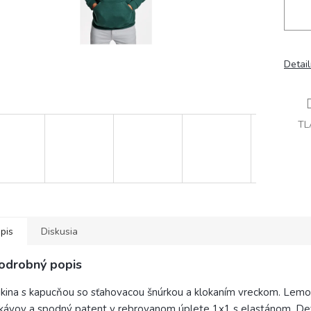
Detai
TL
pis
Diskusia
odrobný popis
kina s kapucňou so sťahovacou šnúrkou a klokaním vreckom. Lemo
kávov a spodný patent v rebrovanom úplete 1x1 s elastánom. Det