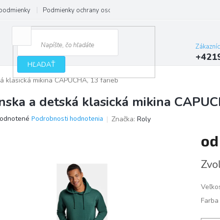
podmienky
Podmienky ochrany osobných údajov
Zákazní
+421
HĽADAŤ
á klasická mikina CAPUCHA, 13 farieb
nska a detská klasická mikina CAPUC
erné
odnotené
Podrobnosti hodnotenia
Značka:
Roly
tenie
o
ktu
Jedno
Zvoľ
cena:
ičiek.
Veľko
Farba