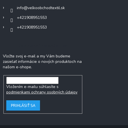
i
info
@
velkoobchodtextil.sk
e
+421908951553
+421908951553
Odoberať newsletter
Vložte svoj e-mail a my Vám budeme
zasielať informácie o nových produktoch na
našom e-shope.
Vložením e-mailu súhlasíte s
podmienkami ochrany osobných údajov
PRIHLÁSIŤ SA