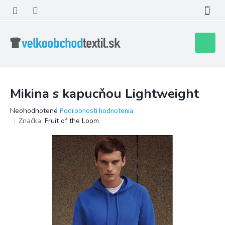
Prejsť
na
obsah
Nákupn
košík
Mikina s kapucňou Lightweight
Priemerné
Neohodnotené
Podrobnosti hodnotenia
hodnotenie
Značka:
Fruit of the Loom
produktu
je
0,0
z
5
hviezdičiek.