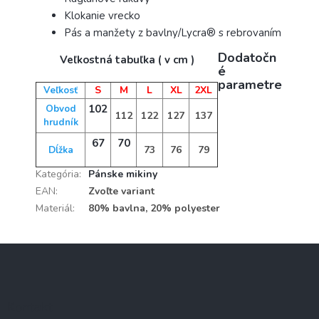
Klokanie vrecko
Pás a manžety z bavlny/Lycra® s rebrovaním
Dodatočn
Veľkostná tabuľka ( v cm )
é
parametre
S
M
L
XL
2XL
Veľkosť
102
Obvod
112
122
127
137
hrudník
67
70
73
76
79
Dĺžka
Kategória
:
Pánske mikiny
EAN
:
Zvoľte variant
Materiál
:
80% bavlna, 20% polyester
Z
á
p
ä
Kontakt
t