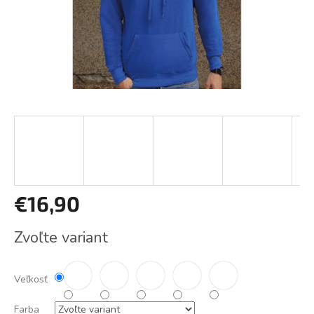
€16,90
Jednotková
Zvoľte variant
cena:
Veľkosť
Farba