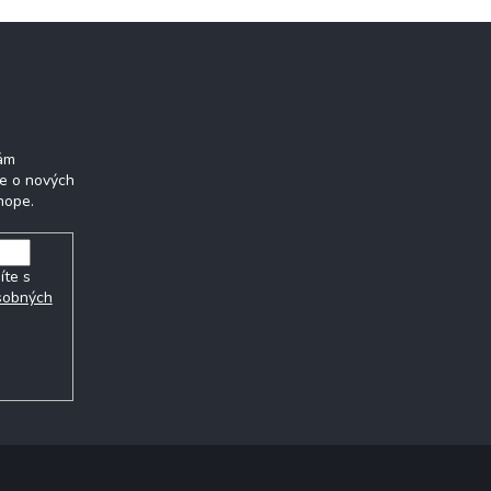
etter
Vám
ie o nových
hope.
íte s
sobných