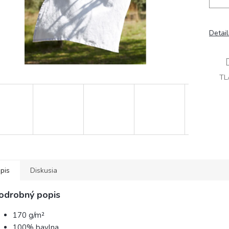
Detai
TL
pis
Diskusia
odrobný popis
170 g/m²
100% bavlna