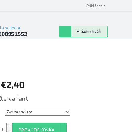
Prihlásenie
cka podpora:
Nákupný
Prázdny košík
908951553
košík
d
€2,40
tková
te variant
PRIDAŤ DO KOŠÍKA