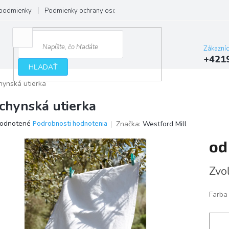
podmienky
Podmienky ochrany osobných údajov
Zákazní
+421
HĽADAŤ
hynská utierka
chynská utierka
erné
odnotené
Podrobnosti hodnotenia
Značka:
Westford Mill
tenie
o
ktu
Jedno
Zvoľ
cena:
ičiek.
Farba