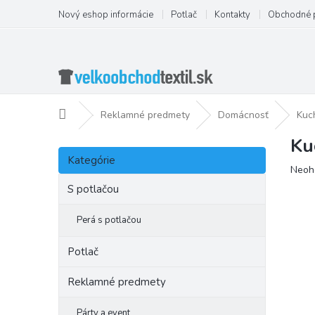
Prejsť
Nový eshop informácie
Potlač
Kontakty
Obchodné 
na
obsah
Domov
Reklamné predmety
Domácnosť
Kuc
Ku
B
Preskočiť
o
Kategórie
kategórie
Priem
Neoh
č
hodno
n
S potlačou
produ
ý
je
p
Perá s potlačou
0,0
a
z
5
n
Potlač
hviezd
e
l
Reklamné predmety
Párty a event