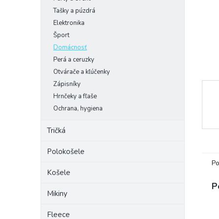
Tašky a púzdrá
Elektronika
Šport
Domácnosť
Perá a ceruzky
Otvárače a kľúčenky
Zápisníky
Hrnčeky a fľaše
Ochrana, hygiena
Tričká
Polokošele
Po
Košele
P
Mikiny
Fleece