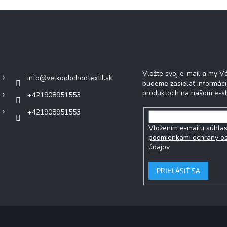
Kontakt
Odoberať newsl
Vložte svoj e-mail a my 
info
@
velkoobchodtextil.sk
budeme zasielať informác
produktoch na našom e-s
+421908951553
+421908951553
Vložením e-mailu súhlas
podmienkami ochrany o
údajov
PRIHLÁSIŤ SA