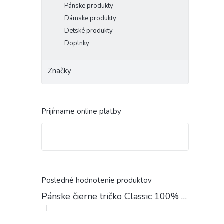
Pánske produkty
Dámske produkty
Detské produkty
Doplnky
Značky
Prijímame online platby
Posledné hodnotenie produktov
Pánske čierne tričko Classic 100% Bavlna
|
Hodnotenie produktu je 4 z 5 hviezdičiek.