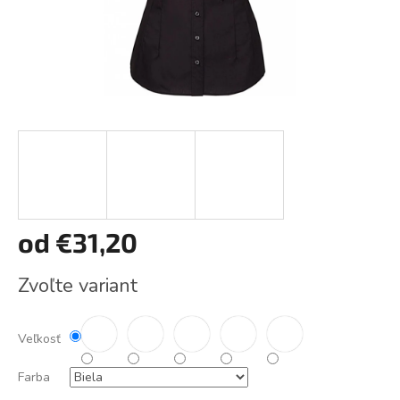
od
€31,20
Jednotková
Zvoľte variant
cena:
Veľkosť
Farba