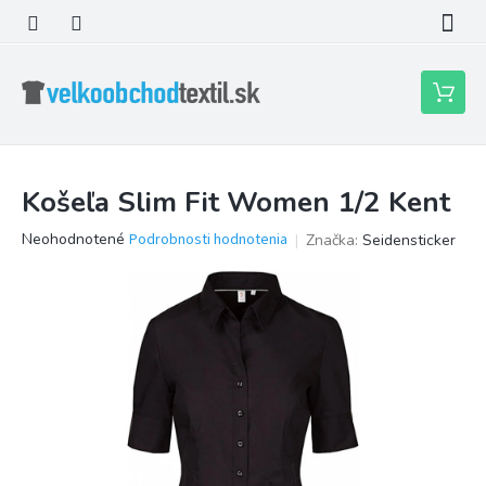
Prejsť
na
obsah
Nákupn
košík
Košeľa Slim Fit Women 1/2 Kent
Priemerné
Neohodnotené
Podrobnosti hodnotenia
Značka:
Seidensticker
hodnotenie
produktu
je
0,0
z
5
hviezdičiek.