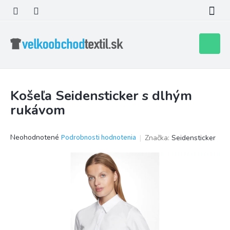
Prejsť
na
obsah
Nákupn
košík
Košeľa Seidensticker s dlhým
rukávom
Priemerné
Neohodnotené
Podrobnosti hodnotenia
Značka:
Seidensticker
hodnotenie
produktu
je
0,0
z
5
hviezdičiek.