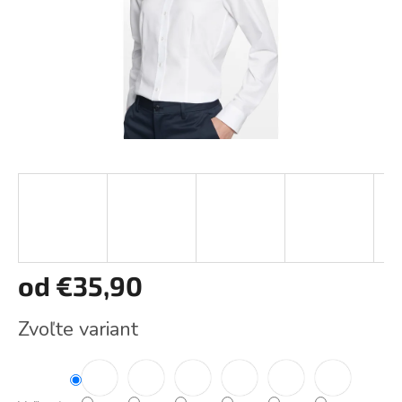
od
€35,90
Jednotková
Zvoľte variant
cena: