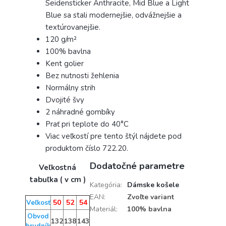
Seidensticker Anthracite, Mid Blue a Light
Blue sa stali modernejšie, odvážnejšie a
textúrovanejšie.
120 g/m²
100% bavlna
Kent golier
Bez nutnosti žehlenia
Normálny strih
Dvojité švy
2 náhradné gombíky
Prať pri teplote do 40°C
Viac veľkostí pre tento štýl nájdete pod
produktom číslo 722.20.
Dodatočné parametre
Veľkostná
tabuľka ( v cm )
Kategória
:
Dámske košele
EAN
:
Zvoľte variant
50
52
54
Veľkosť
Materiál
:
100% bavlna
Obvod
132
138
143
hrudník