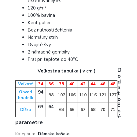
textúrovanejšie.
120 g/m²
100% bavlna
Kent golier
Bez nutnosti žehlenia
Normálny strih
Dvojité švy
2 náhradné gombíky
Prať pri teplote do 40°C
D
Veľkostná tabuľka ( v cm )
o
d
34
36
38
40
42
44
46
48
Veľkosť
a
94
Obvod
t
98
102
106
110
116
121
127
hrudník
o
č
63
64
64
66
67
68
70
71
Dĺžka
n
é
parametre
Kategória
:
Dámske košele