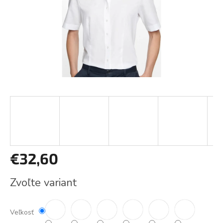
€32,60
Jednotková
Zvoľte variant
cena:
Veľkosť