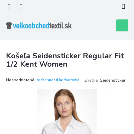
Prejsť
na
obsah
Nákupn
košík
Košeľa Seidensticker Regular Fit
1/2 Kent Women
Priemerné
Neohodnotené
Podrobnosti hodnotenia
Značka:
Seidensticker
hodnotenie
produktu
je
0,0
z
5
hviezdičiek.