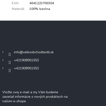
EAN
:
4041223700304
Materiál
:
100% bavlna
Z
á
p
ä
Kontakt
t
i
info
@
velkoobchodtextil.sk
e
+421908951553
+421908951553
Odoberať newsletter
Vložte svoj e-mail a my Vám budeme
zasielať informácie o nových produktoch na
našom e-shope.