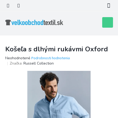
Prejsť
na
obsah
Nákupn
košík
Košeľa s dlhými rukávmi Oxford
Priemerné
Neohodnotené
Podrobnosti hodnotenia
hodnotenie
Značka:
Russell Collection
produktu
je
0,0
z
5
hviezdičiek.