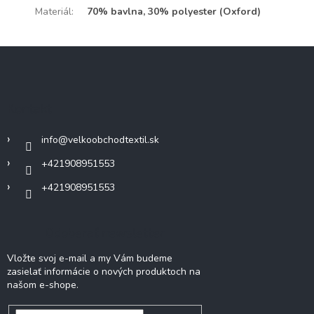
Materiál
:
70% bavlna, 30% polyester (Oxford)
Z
á
p
ä
Kontakt
t
i
info
@
velkoobchodtextil.sk
e
+421908951553
+421908951553
Odoberať newsletter
Vložte svoj e-mail a my Vám budeme
zasielať informácie o nových produktoch na
našom e-shope.