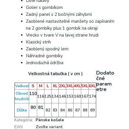
Dlhé rukávy
Golier s gombíkom
Zadný panel s 2 bočnými záhybmi
Zaoblené nastaviteľné manžety so zapínaním
na 2 gombíky plus 1 gombík na okraji
Vrecko v tvare V na ľavej strane hrudi
Klasický strih
Zaoblený spodný lem
Náhradné gombíky
Jednoduchá údržba
Dodato
Veľkostná tabuľka ( v cm )
čné
param
S
M
L
XL
2XL
3XL
4XL
5XL
6XL
Veľkosť
etre
110
Obvod
116
125
134
146
153
160
167
174
hrudník
80
81
82
83
84
86
87
88
89
Dĺžka
Kategória
:
Pánske košele
EAN
:
Zvoľte variant