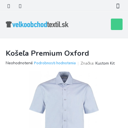
Prejsť
na
obsah
Nákupn
košík
Košeľa Premium Oxford
Priemerné
Neohodnotené
Podrobnosti hodnotenia
Značka:
Kustom Kit
hodnotenie
produktu
je
0,0
z
5
hviezdičiek.