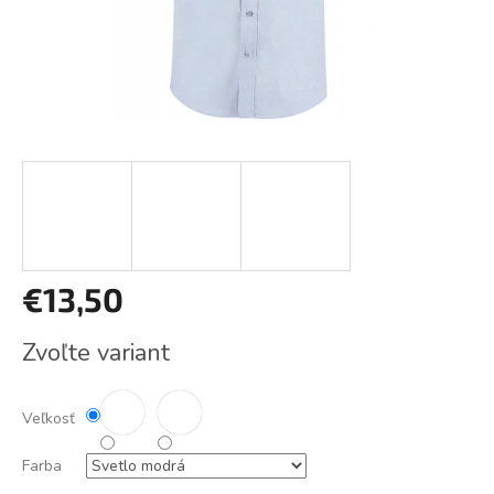
€13,50
Jednotková
Zvoľte variant
cena:
Veľkosť
Farba