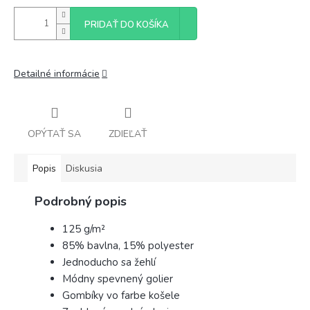
PRIDAŤ DO KOŠÍKA
Detailné informácie
OPÝTAŤ SA
ZDIEĽAŤ
Popis
Diskusia
Podrobný popis
125 g/m²
85% bavlna, 15% polyester
Jednoducho sa žehlí
Módny spevnený golier
Gombíky vo farbe košele