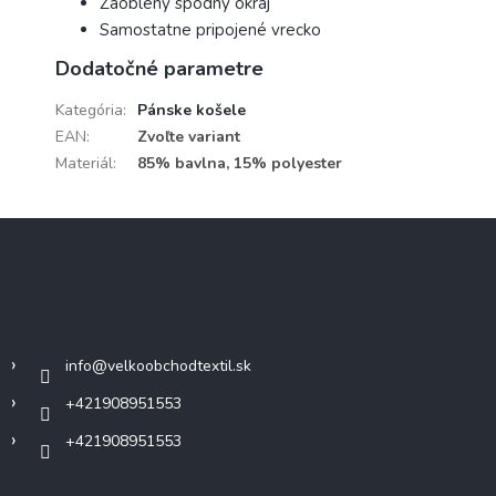
Zaoblený spodný okraj
Samostatne pripojené vrecko
Dodatočné parametre
Kategória
:
Pánske košele
EAN
:
Zvoľte variant
Materiál
:
85% bavlna, 15% polyester
Z
á
p
ä
Kontakt
t
i
info
@
velkoobchodtextil.sk
e
+421908951553
+421908951553