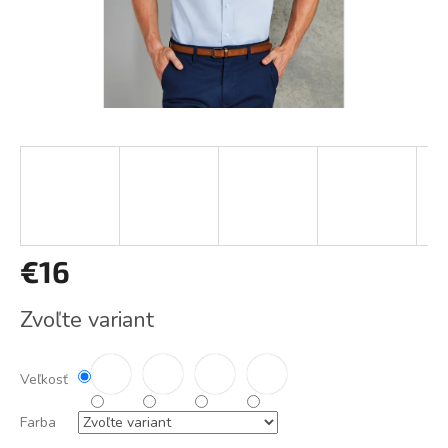
€16
Jednotková
Zvoľte variant
cena:
Veľkosť
Farba