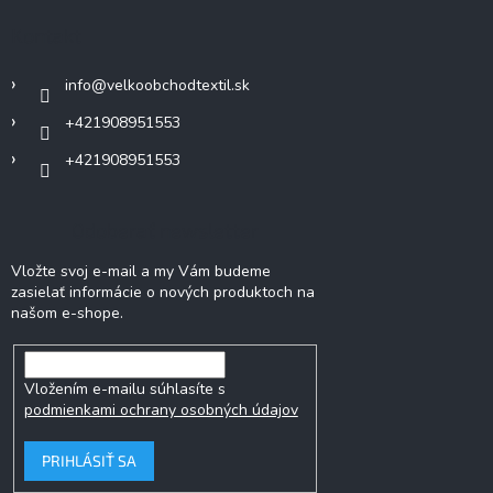
ä
Kontakt
t
i
info
@
velkoobchodtextil.sk
e
+421908951553
+421908951553
Odoberať newsletter
Vložte svoj e-mail a my Vám budeme
zasielať informácie o nových produktoch na
našom e-shope.
Vložením e-mailu súhlasíte s
podmienkami ochrany osobných údajov
PRIHLÁSIŤ SA