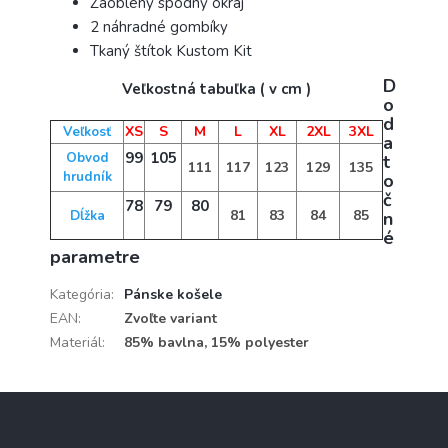
Zaoblený spodný okraj
2 náhradné gombíky
Tkaný štítok Kustom Kit
D
Veľkostná tabuľka ( v cm )
o
d
XS
S
M
L
XL
2XL
3XL
Veľkosť
a
99
105
Obvod
t
111
117
123
129
135
hrudník
o
č
78
79
80
81
83
84
85
Dĺžka
n
é
parametre
Kategória
:
Pánske košele
EAN
:
Zvoľte variant
Materiál
:
85% bavlna, 15% polyester
Z
á
p