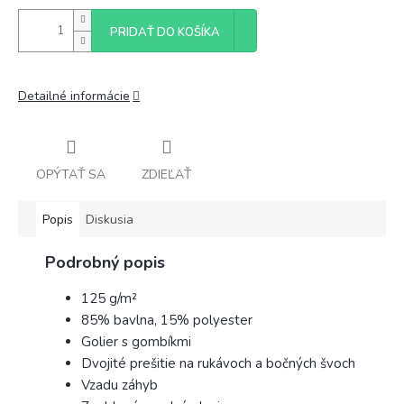
PRIDAŤ DO KOŠÍKA
Detailné informácie
OPÝTAŤ SA
ZDIEĽAŤ
Popis
Diskusia
Podrobný popis
125 g/m²
85% bavlna, 15% polyester
Golier s gombíkmi
Dvojité prešitie na rukávoch a bočných švoch
Vzadu záhyb