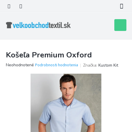
Prejsť
na
obsah
Nákupn
košík
Košeľa Premium Oxford
Priemerné
Neohodnotené
Podrobnosti hodnotenia
Značka:
Kustom Kit
hodnotenie
produktu
je
0,0
z
5
hviezdičiek.