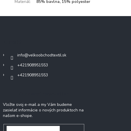
Materiál
:
85% bavlna, 15% polyester
Z
á
p
ä
Kontakt
t
i
info
@
velkoobchodtextil.sk
e
+421908951553
+421908951553
Odoberať newsletter
Vložte svoj e-mail a my Vám budeme
zasielať informácie o nových produktoch na
našom e-shope.