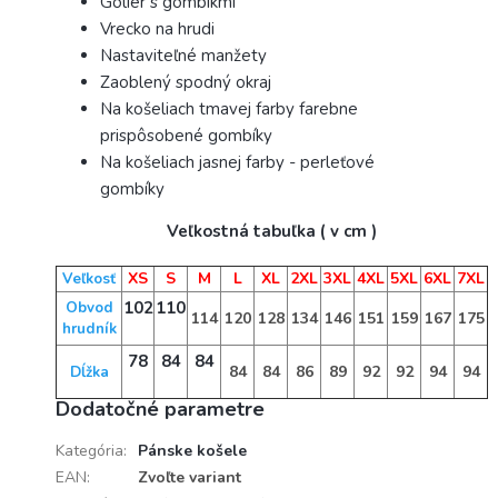
Golier s gombíkmi
Vrecko na hrudi
Nastaviteľné manžety
Zaoblený spodný okraj
Na košeliach tmavej farby farebne
prispôsobené gombíky
Na košeliach jasnej farby - perleťové
gombíky
Veľkostná tabuľka ( v cm )
XS
S
M
L
XL
2XL
3XL
4XL
5XL
6XL
7XL
Veľkosť
102
110
Obvod
114
120
128
134
146
151
159
167
175
hrudník
78
84
84
84
84
86
89
92
92
94
94
Dĺžka
Dodatočné parametre
Kategória
:
Pánske košele
EAN
:
Zvoľte variant