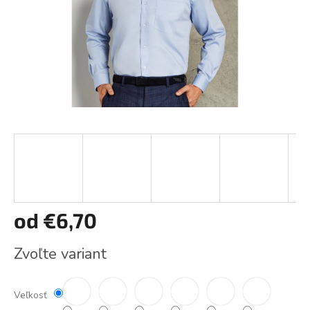
od
€6,70
Jednotková
Zvoľte variant
cena:
Veľkosť