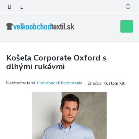
Prejsť
na
obsah
Nákupn
košík
Košeľa Corporate Oxford s
dlhými rukávmi
Priemerné
Neohodnotené
Podrobnosti hodnotenia
Značka:
Kustom Kit
hodnotenie
produktu
je
0,0
z
5
hviezdičiek.