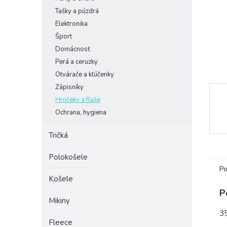
Tašky a púzdrá
Elektronika
Šport
Domácnosť
Perá a ceruzky
Otvárače a kľúčenky
Zápisníky
Hrnčeky a fľaše
Ochrana, hygiena
Tričká
Polokošele
Po
Košele
P
Mikiny
35
Fleece