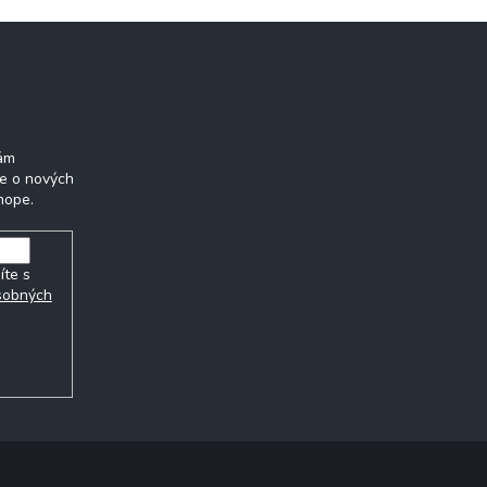
etter
Vám
ie o nových
hope.
íte s
sobných