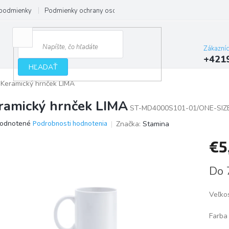
podmienky
Podmienky ochrany osobných údajov
Zákazní
+421
HĽADAŤ
Keramický hrnček LIMA
ramický hrnček LIMA
ST-MD4000S101-01/ONE-SIZ
erné
odnotené
Podrobnosti hodnotenia
Značka:
Stamina
tenie
€5
ktu
Jedno
Do 
cena:
ičiek.
Veľko
Farba