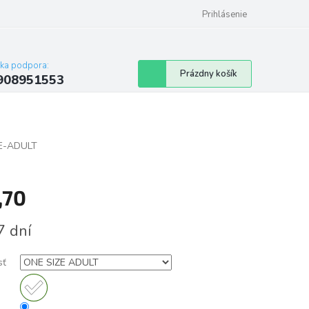
Prihlásenie
cka podpora:
Nákupný
Prázdny košík
908951553
košík
E-ADULT
,70
tková
7 dní
sť