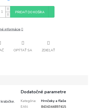
PRIDAŤ DO KOŠÍKA
lné informácie
AČ
OPÝTAŤ SA
ZDIEĽAŤ
Dodatočné parametre
Kategória
:
Hrnčeky a fľaše
krabičke.
EAN
:
8434344897415