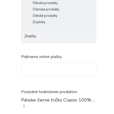
Pánske produkty
Dámske produkty
Detské produkty
Doplnky
Značky
Prijímame online platby
Posledné hodnotenie produktov
Pánske čierne tričko Classic 100% Bavlna
|
Hodnotenie produktu je 4 z 5 hviezdičiek.