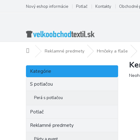
Prejsť
Nový eshop informácie
Potlač
Kontakty
Obchodné 
na
obsah
Domov
Reklamné predmety
Hrnčeky a fľaše
Ke
B
Preskočiť
o
Kategórie
kategórie
Priem
Neoh
č
hodno
n
S potlačou
produ
ý
je
p
Perá s potlačou
0,0
a
z
5
n
Potlač
hviezd
e
l
Reklamné predmety
Párty a event