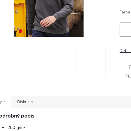
Farba
Detai
TL
pis
Diskusia
odrobný popis
280 g/m²