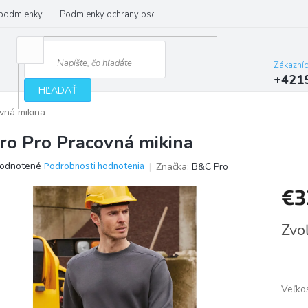
podmienky
Podmienky ochrany osobných údajov
Zákazní
+421
HĽADAŤ
vná mikina
ro Pro Pracovná mikina
erné
odnotené
Podrobnosti hodnotenia
Značka:
B&C Pro
tenie
€3
ktu
Jedno
Zvoľ
cena:
ičiek.
Veľko