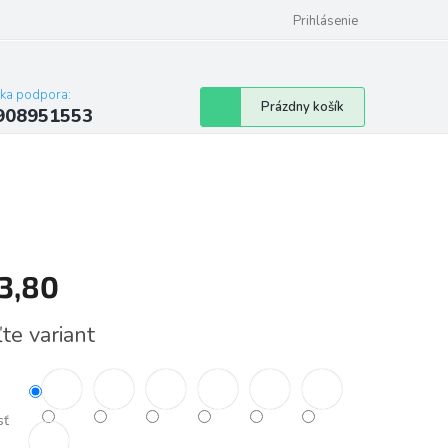
Prihlásenie
cka podpora:
Nákupný
Prázdny košík
908951553
košík
3,80
tková
te variant
sť