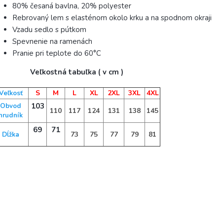
80% česaná bavlna, 20% polyester
Rebrovaný lem s elasténom okolo krku a na spodnom okraji
Vzadu sedlo s pútkom
Spevnenie na ramenách
Pranie pri teplote do 60°C
Veľkostná tabuľka ( v cm )
S
M
L
XL
2XL
3XL
4XL
Veľkosť
103
Obvod
110
117
124
131
138
145
hrudník
69
71
73
75
77
79
81
Dĺžka