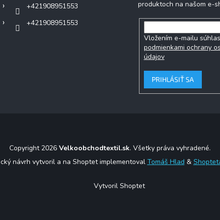
produktoch na našom e-s
+421908951553
+421908951553
Vložením e-mailu súhlas
podmienkami ochrany o
údajov
PRIHLÁSIŤ SA
Copyright 2026
Velkoobchodtextil.sk
. Všetky práva vyhradené.
ický návrh vytvoril a na Shoptet implementoval
Tomáš Hlad
&
Shoptet
Vytvoril Shoptet