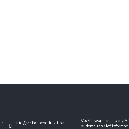
Kontakt
Odoberať newsl
Vložte svoj e-mail a my 
info
@
velkoobchodtextil.sk
budeme zasielať informác