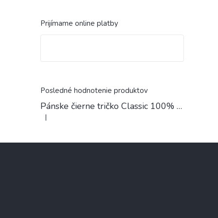
Prijímame online platby
Posledné hodnotenie produktov
Pánske čierne tričko Classic 100% Bavlna
|
Hodnotenie produktu je 4 z 5 hviezdičiek.
Z
á
p
ä
t
i
e