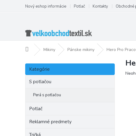
Prejsť
Nový eshop informácie
Potlač
Kontakty
Obchodné 
na
obsah
Domov
Mikiny
Pánske mikiny
Hero Pro Praco
He
B
Preskočiť
o
Kategórie
kategórie
Priem
Neoh
č
hodno
n
S potlačou
produ
ý
je
p
Perá s potlačou
0,0
a
z
5
n
Potlač
hviezd
e
l
Reklamné predmety
Tričká