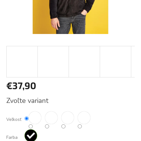
€37,90
Jednotková
Zvoľte variant
cena:
Veľkosť
Farba