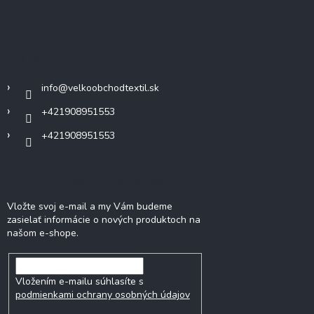
Z
á
p
ä
Kontakt
t
i
info
@
velkoobchodtextil.sk
e
+421908951553
+421908951553
Odoberať newsletter
Vložte svoj e-mail a my Vám budeme
zasielať informácie o nových produktoch na
našom e-shope.
Vložením e-mailu súhlasíte s
podmienkami ochrany osobných údajov