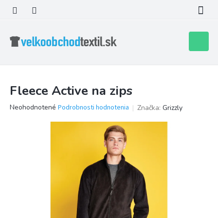
Prejsť
na
obsah
Nákupn
košík
Fleece Active na zips
Priemerné
Neohodnotené
Podrobnosti hodnotenia
Značka:
Grizzly
hodnotenie
produktu
je
0,0
z
5
hviezdičiek.