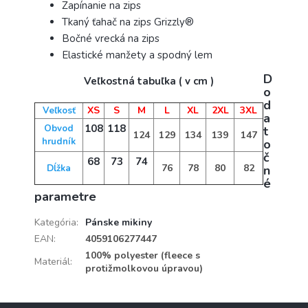
Zapínanie na zips
Tkaný ťahač na zips Grizzly®
Bočné vrecká na zips
Elastické manžety a spodný lem
D
Veľkostná tabuľka ( v cm )
o
d
XS
S
M
L
XL
2XL
3XL
Veľkosť
a
108
118
Obvod
t
124
129
134
139
147
hrudník
o
č
68
73
74
76
78
80
82
Dĺžka
n
é
parametre
Kategória
:
Pánske mikiny
EAN
:
4059106277447
100% polyester (fleece s
Materiál
:
protižmolkovou úpravou)