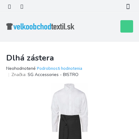
Prejsť
na
obsah
Nákupn
košík
Dlhá zástera
Priemerné
Neohodnotené
Podrobnosti hodnotenia
hodnotenie
Značka:
SG Accessories - BISTRO
produktu
je
0,0
z
5
hviezdičiek.