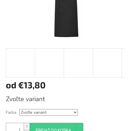
od
€13,80
Jednotková
Zvoľte variant
cena:
Farba
PRIDAŤ DO KOŠÍKA