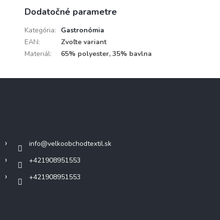
Dodatočné parametre
Kategória
:
Gastronómia
EAN
:
Zvoľte variant
Materiál
:
65% polyester, 35% bavlna
Z
á
p
ä
Kontakt
t
i
info
@
velkoobchodtextil.sk
e
+421908951553
+421908951553
Odoberať newsletter