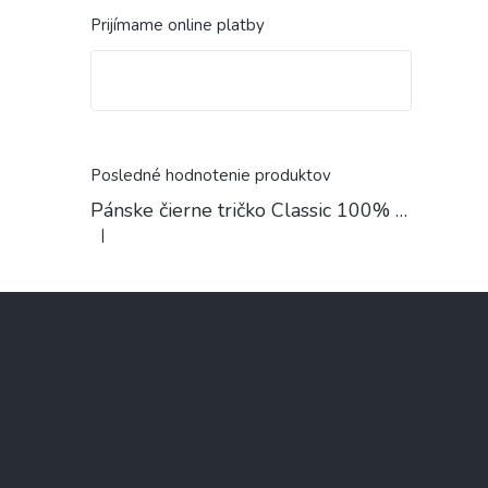
Prijímame online platby
Posledné hodnotenie produktov
Pánske čierne tričko Classic 100% Bavlna
|
Hodnotenie produktu je 4 z 5 hviezdičiek.
Z
á
p
ä
t
i
e