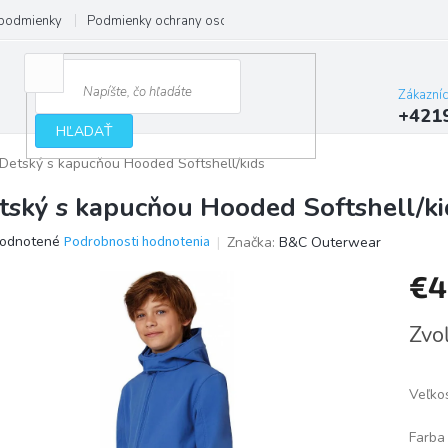
podmienky
Podmienky ochrany osobných údajov
Zákazní
+421
HĽADAŤ
Detský s kapucňou Hooded Softshell/kids
tský s kapucňou Hooded Softshell/ki
erné
odnotené
Podrobnosti hodnotenia
Značka:
B&C Outerwear
tenie
€4
ktu
Jedno
Zvoľ
cena:
ičiek.
Veľko
Farba