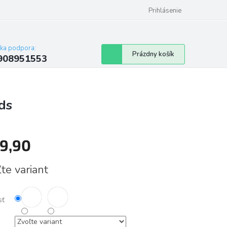
Prihlásenie
cka podpora:
Nákupný
Prázdny košík
908951553
košík
ds
9,90
tková
te variant
sť