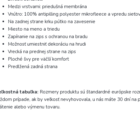
Medzi vrstvami: priedušná membrána
Vnútro: 100% antipilling polyester mikrofleece a vpredu sieťo
Na zadnej strane krku pútko na zavesenie
Miesto na meno a triedu
Zapínanie na zips s ochranou na bradu
Možnosť umiestniť dekoráciu na hrudi
Vrecká na prednej strane na zips
Ploché švy pre väčší komfort
Predlžená zadná strana
eľkostná tabuľka:
Rozmery produktu sú štandardné európske roz
ždom prípade, ak by veľkosť nevyhovovala, u nás máte 30 dní na
átenie alebo výmenu tovaru.