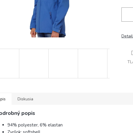
Detai
TL
pis
Diskusia
odrobný popis
94% polyester, 6% elastan
Zvršok: softshell