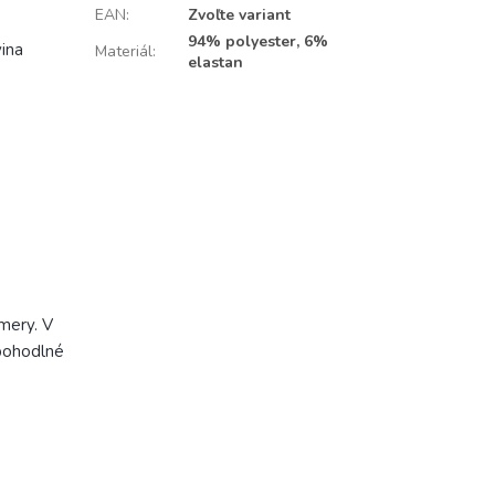
EAN
:
Zvoľte variant
94% polyester, 6%
vina
Materiál
:
elastan
mery. V
 pohodlné