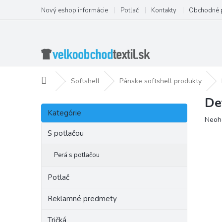
Prejsť
Nový eshop informácie
Potlač
Kontakty
Obchodné 
na
obsah
Domov
Softshell
Pánske softshell produkty
De
B
Preskočiť
o
Kategórie
kategórie
Priem
Neoh
č
hodno
n
S potlačou
produ
ý
je
p
Perá s potlačou
0,0
a
z
5
n
Potlač
hviezd
e
l
Reklamné predmety
Tričká