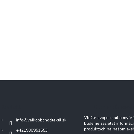
Kontakt
Odoberať newsl
Vložte svoj e-mail a my 
info
@
velkoobchodtextil.sk
budeme zasielať informác
produktoch na našom e-s
+421908951553