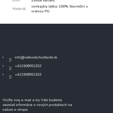
EAN
:
Zvoľte variant
vonkajšia látka: 100% StormDri s
Materiál
:
vrstvou PU
Z
á
p
ä
Kontakt
t
i
info
@
velkoobchodtextil.sk
e
+421908951553
+421908951553
Odoberať newsletter
Vložte svoj e-mail a my Vám budeme
zasielať informácie o nových produktoch na
našom e-shope.