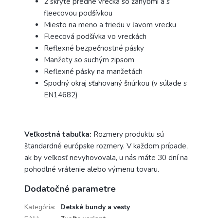
2 skryté predné vrecká so záhybmi a s
fleecovou podšívkou
Miesto na meno a triedu v ľavom vrecku
Fleecová podšívka vo vreckách
Reflexné bezpečnostné pásky
Manžety so suchým zipsom
Reflexné pásky na manžetách
Spodný okraj sťahovaný šnúrkou (v súlade s
EN14682)
Veľkostná tabuľka:
Rozmery produktu sú
štandardné európske rozmery. V každom prípade,
ak by veľkosť nevyhovovala, u nás máte 30 dní na
pohodlné vrátenie alebo výmenu tovaru.
Dodatočné parametre
Kategória
:
Detské bundy a vesty