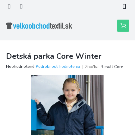
Prejsť
na
obsah
Nákupn
košík
Detská parka Core Winter
Priemerné
Neohodnotené
Podrobnosti hodnotenia
Značka:
Result Core
hodnotenie
produktu
je
0,0
z
5
hviezdičiek.