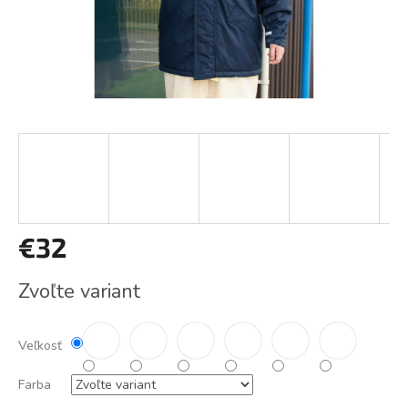
€32
Jednotková
Zvoľte variant
cena:
Veľkosť
Farba