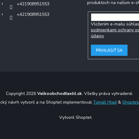
produktoch na našom e-s
+421908951553
+421908951553
Vložením e-mailu súhlas
podmienkami ochrany o
údajov
PRIHLÁSIŤ SA
Copyright 2026
Velkoobchodtextil.sk
. Všetky práva vyhradené.
ický návrh vytvoril a na Shoptet implementoval
Tomáš Hlad
&
Shoptet
Vytvoril Shoptet