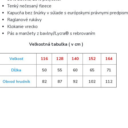
Tenký nečesaný fleece
Kapucňa bez šnúrky v súlade s európskymi právnymi predpism
Raglanové rukávy
Klokanie vrecko
Pás a manžety z bavlny//Lycra® s rebrovaním
Veľkostná tabuľka ( v cm )
116
128
140
152
164
Veľkosť
50
55
60
65
71
Dĺžka
82
87
92
102
112
Obvod hrudník