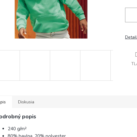
Detai
TL
pis
Diskusia
odrobný popis
240 g/m²
80% bavlna, 20% polyester