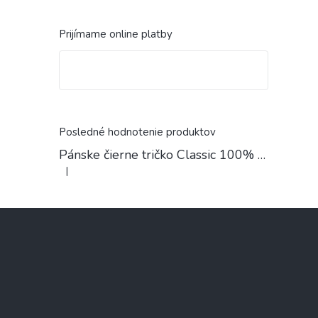
Prijímame online platby
Posledné hodnotenie produktov
Pánske čierne tričko Classic 100% Bavlna
|
Hodnotenie produktu je 4 z 5 hviezdičiek.
Z
á
p
ä
t
i
e