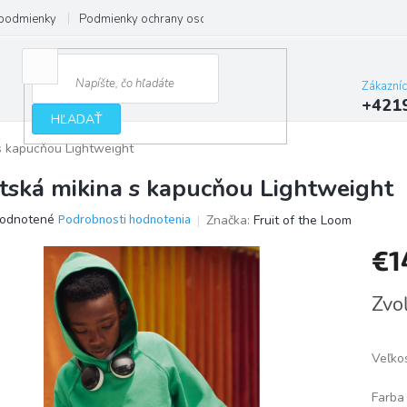
podmienky
Podmienky ochrany osobných údajov
Zákazní
+421
HĽADAŤ
s kapucňou Lightweight
tská mikina s kapucňou Lightweight
erné
odnotené
Podrobnosti hodnotenia
Značka:
Fruit of the Loom
tenie
€1
ktu
Jedno
Zvoľ
cena:
ičiek.
Veľko
Farba