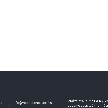
Kontakt
Odoberať newsl
Vložte svoj e-mail a my 
info
@
velkoobchodtextil.sk
budeme zasielať informác