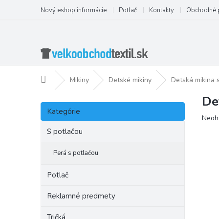
Prejsť
Nový eshop informácie
Potlač
Kontakty
Obchodné 
na
obsah
Domov
Mikiny
Detské mikiny
Detská mikina 
De
B
Preskočiť
o
Kategórie
kategórie
Priem
Neoh
č
hodno
n
S potlačou
produ
ý
je
p
Perá s potlačou
0,0
a
z
5
n
Potlač
hviezd
e
l
Reklamné predmety
Tričká