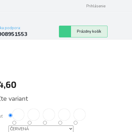
Prihlásenie
cka podpora:
Nákupný
Prázdny košík
908951553
košík
4,60
tková
te variant
sť