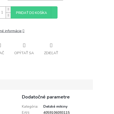
PRIDAŤ DO KOŠÍKA
lné informácie
AČ
OPÝTAŤ SA
ZDIEĽAŤ
Dodatočné parametre
Kategória
:
Detské mikiny
EAN
:
4059106093115